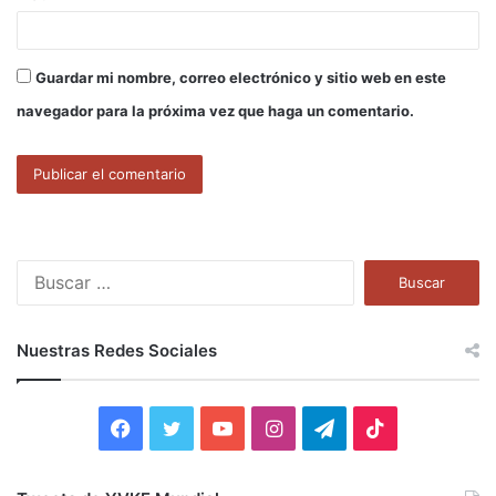
Guardar mi nombre, correo electrónico y sitio web en este
navegador para la próxima vez que haga un comentario.
B
u
s
c
Nuestras Redes Sociales
a
r
:
F
T
Y
I
T
T
a
w
o
n
e
i