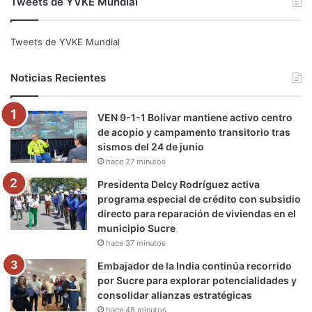
Tweets de YVKE Mundial
c
i
u
s
l
k
e
t
T
t
e
T
Tweets de YVKE Mundial
b
t
u
a
g
o
Noticias Recientes
o
e
b
g
r
k
VEN 9-1-1 Bolívar mantiene activo centro
o
r
e
r
a
de acopio y campamento transitorio tras
sismos del 24 de junio
k
a
m
hace 27 minutos
m
Presidenta Delcy Rodríguez activa
programa especial de crédito con subsidio
directo para reparación de viviendas en el
municipio Sucre
hace 37 minutos
Embajador de la India continúa recorrido
por Sucre para explorar potencialidades y
consolidar alianzas estratégicas
hace 48 minutos