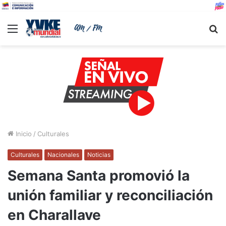
Menu
B
Inicio
/
Culturales
Culturales
Nacionales
Noticias
Semana Santa promovió la
unión familiar y reconciliación
en Charallave