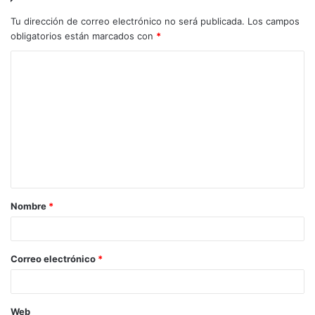
Tu dirección de correo electrónico no será publicada.
Los campos
obligatorios están marcados con
*
C
o
m
e
n
t
a
Nombre
*
r
i
o
Correo electrónico
*
*
Web