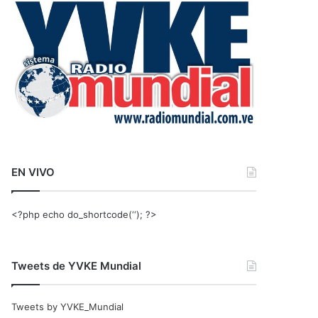
r
:
EN VIVO
<?php echo do_shortcode(‘‘); ?>
Tweets de YVKE Mundial
Tweets by YVKE_Mundial