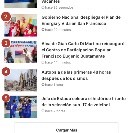
vacantes
k
a
m
hace 36 segundos
m
Gobierno Nacional despliega el Plan de
Energía y Vida en San Francisco
hace 20 minutos
Alcalde Gian Carlo Di Martino reinauguró
el Centro de Participación Popular
Francisco Eugenio Bustamante
hace 44 minutos
Autopsia de las primeras 48 horas
después de los sismos
hace 1 hora
Jefa de Estado celebra el histórico triunfo
de la selección sub-17 de voleibol
hace 2 horas
Cargar Mas