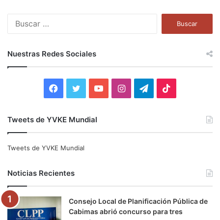
B
u
s
c
Nuestras Redes Sociales
a
r
:
F
T
Y
I
T
T
a
w
o
n
e
i
Tweets de YVKE Mundial
c
i
u
s
l
k
e
t
T
t
e
T
Tweets de YVKE Mundial
b
t
u
a
g
o
Noticias Recientes
o
e
b
g
r
k
Consejo Local de Planificación Pública de
o
r
e
r
a
Cabimas abrió concurso para tres