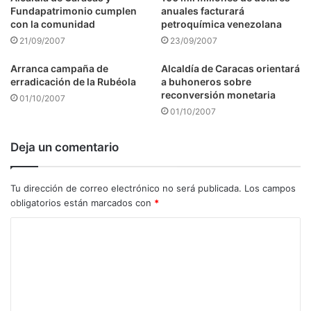
Fundapatrimonio cumplen
anuales facturará
con la comunidad
petroquímica venezolana
21/09/2007
23/09/2007
Arranca campaña de
Alcaldía de Caracas orientará
erradicación de la Rubéola
a buhoneros sobre
reconversión monetaria
01/10/2007
01/10/2007
Deja un comentario
Tu dirección de correo electrónico no será publicada.
Los campos
obligatorios están marcados con
*
C
o
m
e
n