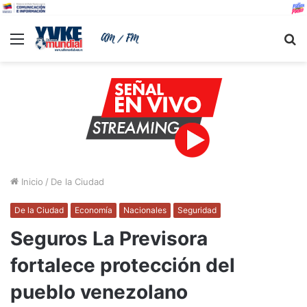
Menu
B
Inicio
/
De la Ciudad
De la Ciudad
Economía
Nacionales
Seguridad
Seguros La Previsora
fortalece protección del
pueblo venezolano