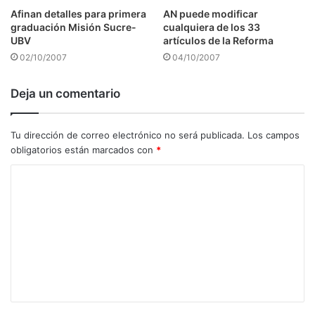
Afinan detalles para primera
AN puede modificar
graduación Misión Sucre-
cualquiera de los 33
UBV
artículos de la Reforma
02/10/2007
04/10/2007
Deja un comentario
Tu dirección de correo electrónico no será publicada.
Los campos
obligatorios están marcados con
*
C
o
m
e
n
t
a