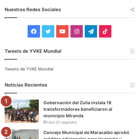
s
c
Nuestras Redes Sociales
a
r
:
F
T
Y
I
T
T
a
w
o
n
e
i
Tweets de YVKE Mundial
c
i
u
s
l
k
e
t
T
t
e
T
Tweets de YVKE Mundial
b
t
u
a
g
o
Noticias Recientes
o
e
b
g
r
k
Gobernación del Zulia instala 18
o
r
e
r
a
transformadores beneficiaron al
municipio Miranda
k
a
m
hace 32 segundos
m
Concejo Municipal de Maracaibo aprobó
créditos adicionales para inversión y