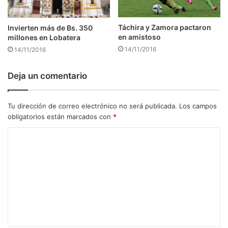
Táchira y Zamora pactaron
Invierten más de Bs. 350
en amistoso
millones en Lobatera
14/11/2016
14/11/2016
Deja un comentario
Tu dirección de correo electrónico no será publicada.
Los campos
obligatorios están marcados con
*
C
o
m
e
n
t
a