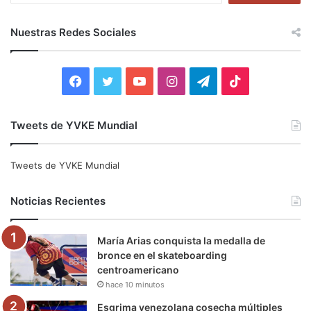
s
c
Nuestras Redes Sociales
a
r
:
F
T
Y
I
T
T
a
w
o
n
e
i
Tweets de YVKE Mundial
c
i
u
s
l
k
e
t
T
t
e
T
Tweets de YVKE Mundial
b
t
u
a
g
o
Noticias Recientes
o
e
b
g
r
k
María Arias conquista la medalla de
o
r
e
r
a
bronce en el skateboarding
centroamericano
k
a
m
hace 10 minutos
m
Esgrima venezolana cosecha múltiples