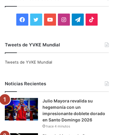
r
:
F
T
Y
I
T
T
a
w
o
n
e
i
c
i
u
s
l
k
Tweets de YVKE Mundial
e
t
T
t
e
T
Tweets de YVKE Mundial
b
t
u
a
g
o
o
e
b
g
r
k
Noticias Recientes
o
r
e
r
a
Julio Mayora revalida su
k
a
m
hegemonía con un
impresionante doblete dorado
m
en Santo Domingo 2026
hace 4 minutos