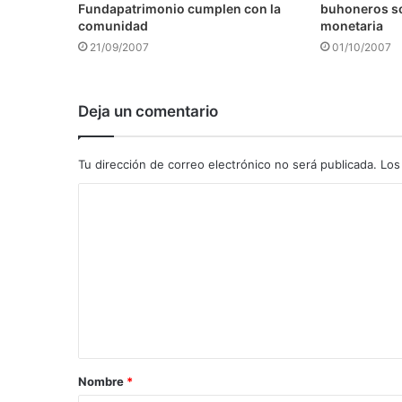
Fundapatrimonio cumplen con la
buhoneros s
comunidad
monetaria
21/09/2007
01/10/2007
Deja un comentario
Tu dirección de correo electrónico no será publicada.
Los
C
o
m
e
n
t
a
Nombre
*
r