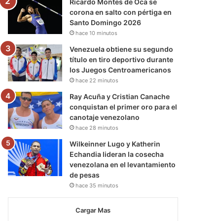
Ricardo Montes de Oca se
corona en salto con pértiga en
Santo Domingo 2026
hace 10 minutos
Venezuela obtiene su segundo
título en tiro deportivo durante
los Juegos Centroamericanos
hace 22 minutos
Ray Acuña y Cristian Canache
conquistan el primer oro para el
canotaje venezolano
hace 28 minutos
Wilkeinner Lugo y Katherin
Echandia lideran la cosecha
venezolana en el levantamiento
de pesas
hace 35 minutos
Cargar Mas