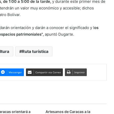
 de 1:00 a 5:00 de la tarde,
y durante este primer mes de
s tendrán un valor muy económico y accesible; dichos
tro Bolívar.
arán orientación y darán a conocer el significado y l
os
spacios patrimoniales",
apuntó Dugarte.
ltura
Ruta turística
Messenger
Compartir via Correo
Imprimir
aracas orientará a
Artesanos de Caracas a la