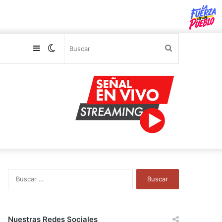
Sidebar
Switch
Buscar
skin
B
u
s
c
a
Nuestras Redes Sociales