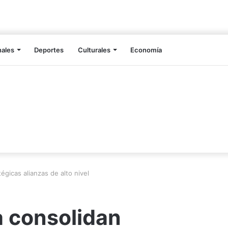
nales
Deportes
Culturales
Economía
égicas alianzas de alto nivel
a consolidan