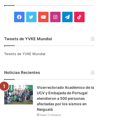
r
:
F
T
Y
I
T
T
a
w
o
n
e
i
c
i
u
s
l
k
Tweets de YVKE Mundial
e
t
T
t
e
T
Tweets de YVKE Mundial
b
t
u
a
g
o
o
e
b
g
r
k
Noticias Recientes
o
r
e
r
a
Vicerrectorado Académico de la
k
a
m
UCV y Embajada de Portugal
atendieron a 500 personas
m
afectadas por los sismos en
Naiguatá
hace 2 minutos