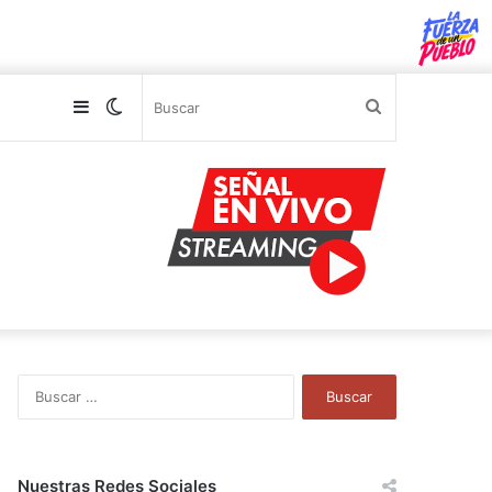
Sidebar
Switch
Buscar
skin
B
u
s
c
a
Nuestras Redes Sociales