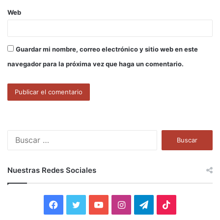
Web
Guardar mi nombre, correo electrónico y sitio web en este
navegador para la próxima vez que haga un comentario.
B
u
s
c
Nuestras Redes Sociales
a
r
:
F
T
Y
I
T
T