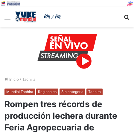
Menu
B
Inicio
/
Tachira
Mundial Tachira
Regionales
Sin categoría
Tachira
Rompen tres récords de
producción lechera durante
Feria Agropecuaria de