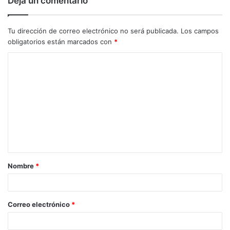
Deja un comentario
Tu dirección de correo electrónico no será publicada.
Los campos
obligatorios están marcados con
*
C
o
m
e
n
t
a
Nombre
*
r
i
o
Correo electrónico
*
*