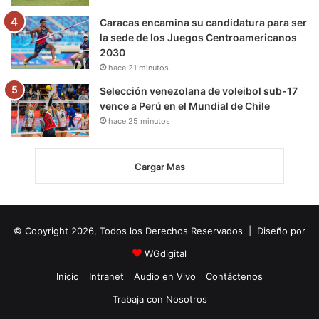
Caracas encamina su candidatura para ser
la sede de los Juegos Centroamericanos
2030
hace 21 minutos
Selección venezolana de voleibol sub-17
vence a Perú en el Mundial de Chile
hace 25 minutos
Cargar Mas
© Copyright 2026, Todos los Derechos Reservados | Diseño por
WGdigital
Inicio
Intranet
Audio en Vivo
Contáctenos
Trabaja con Nosotros