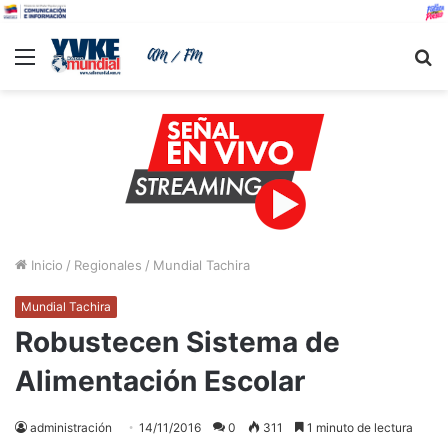
Menu
B
Inicio
/
Regionales
/
Mundial Tachira
Mundial Tachira
Robustecen Sistema de
Alimentación Escolar
administración
14/11/2016
0
311
1 minuto de lectura