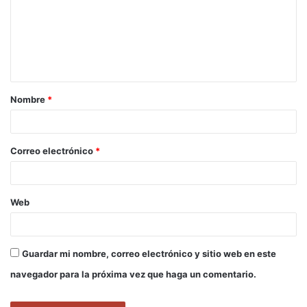
e
n
t
a
Nombre
*
r
i
o
Correo electrónico
*
*
Web
Guardar mi nombre, correo electrónico y sitio web en este
navegador para la próxima vez que haga un comentario.