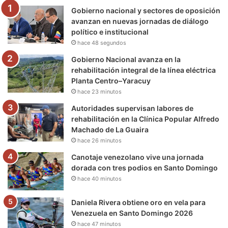
Gobierno nacional y sectores de oposición
o
r
e
r
a
avanzan en nuevas jornadas de diálogo
político e institucional
k
a
m
hace 48 segundos
m
Gobierno Nacional avanza en la
rehabilitación integral de la línea eléctrica
Planta Centro–Yaracuy
hace 23 minutos
Autoridades supervisan labores de
rehabilitación en la Clínica Popular Alfredo
Machado de La Guaira
hace 26 minutos
Canotaje venezolano vive una jornada
dorada con tres podios en Santo Domingo
hace 40 minutos
Daniela Rivera obtiene oro en vela para
Venezuela en Santo Domingo 2026
hace 47 minutos