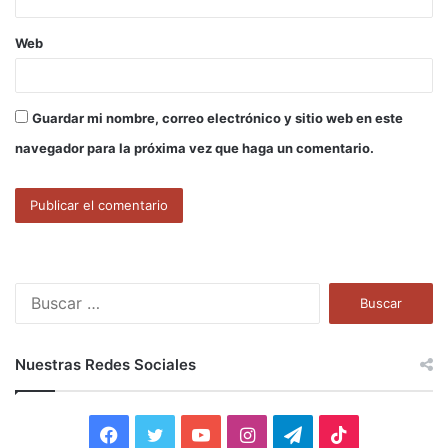
Web
Guardar mi nombre, correo electrónico y sitio web en este
navegador para la próxima vez que haga un comentario.
B
u
s
c
Nuestras Redes Sociales
a
r
:
F
T
Y
I
T
T