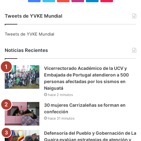
a
w
o
n
e
i
Tweets de YVKE Mundial
c
i
u
s
l
k
e
t
T
t
e
T
Tweets de YVKE Mundial
b
t
u
a
g
o
Noticias Recientes
o
e
b
g
r
k
Vicerrectorado Académico de la UCV y
o
r
e
r
a
Embajada de Portugal atendieron a 500
personas afectadas por los sismos en
k
a
m
Naiguatá
hace 2 minutos
m
30 mujeres Carrizaleñas se forman en
confección
hace 31 minutos
Defensoría del Pueblo y Gobernación de La
Guaira evalúan estrategias de atención y