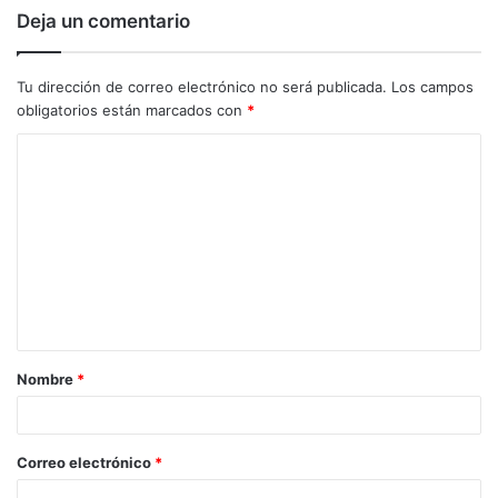
Deja un comentario
Tu dirección de correo electrónico no será publicada.
Los campos
obligatorios están marcados con
*
C
o
m
e
n
t
a
Nombre
*
r
i
o
Correo electrónico
*
*