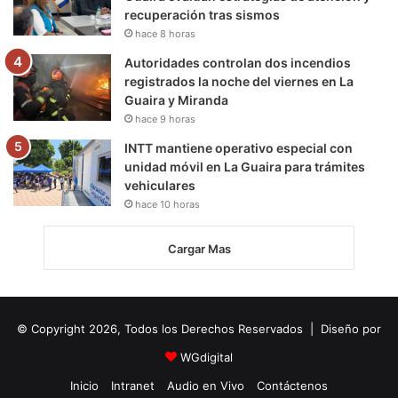
recuperación tras sismos
hace 8 horas
Autoridades controlan dos incendios
registrados la noche del viernes en La
Guaira y Miranda
hace 9 horas
INTT mantiene operativo especial con
unidad móvil en La Guaira para trámites
vehiculares
hace 10 horas
Cargar Mas
© Copyright 2026, Todos los Derechos Reservados | Diseño por
WGdigital
Inicio
Intranet
Audio en Vivo
Contáctenos