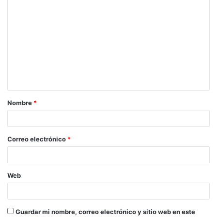
C
o
m
e
n
t
a
Nombre
*
r
i
o
Correo electrónico
*
*
Web
Guardar mi nombre, correo electrónico y sitio web en este