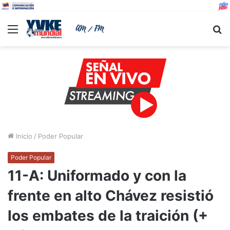
Menu
B
Inicio
/
Poder Popular
Poder Popular
11-A: Uniformado y con la
frente en alto Chávez resistió
los embates de la traición (+