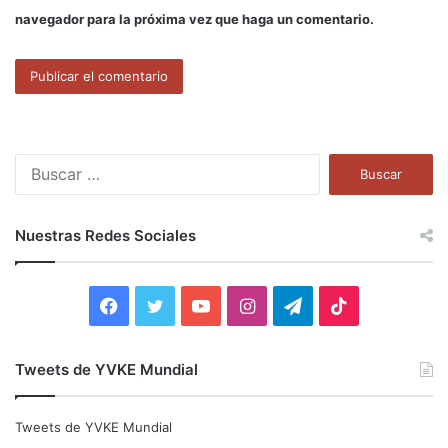
navegador para la próxima vez que haga un comentario.
B
u
s
c
Nuestras Redes Sociales
a
r
:
F
T
Y
I
T
T
a
w
o
n
e
i
Tweets de YVKE Mundial
c
i
u
s
l
k
e
t
T
t
e
T
Tweets de YVKE Mundial