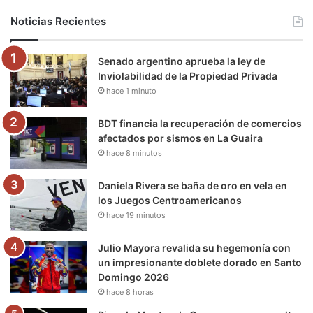
b
t
u
a
g
o
Noticias Recientes
o
e
b
g
r
k
Senado argentino aprueba la ley de
o
r
e
r
a
Inviolabilidad de la Propiedad Privada
hace 1 minuto
k
a
m
m
BDT financia la recuperación de comercios
afectados por sismos en La Guaira
hace 8 minutos
Daniela Rivera se baña de oro en vela en
los Juegos Centroamericanos
hace 19 minutos
Julio Mayora revalida su hegemonía con
un impresionante doblete dorado en Santo
Domingo 2026
hace 8 horas