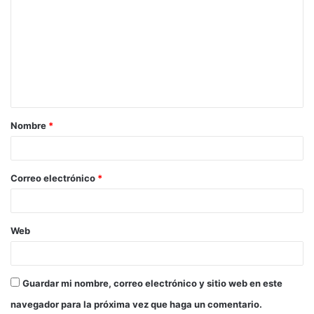
o
m
e
n
t
a
Nombre
*
r
i
o
Correo electrónico
*
*
Web
Guardar mi nombre, correo electrónico y sitio web en este
navegador para la próxima vez que haga un comentario.