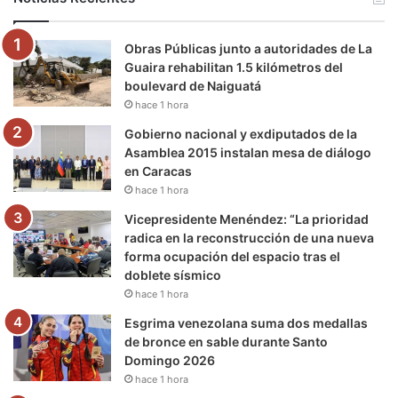
o
e
b
g
r
k
Obras Públicas junto a autoridades de La
o
r
e
r
a
Guaira rehabilitan 1.5 kilómetros del
boulevard de Naiguatá
k
a
m
hace 1 hora
m
Gobierno nacional y exdiputados de la
Asamblea 2015 instalan mesa de diálogo
en Caracas
hace 1 hora
Vicepresidente Menéndez: “La prioridad
radica en la reconstrucción de una nueva
forma ocupación del espacio tras el
doblete sísmico
hace 1 hora
Esgrima venezolana suma dos medallas
de bronce en sable durante Santo
Domingo 2026
hace 1 hora