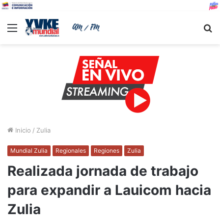
Menu
B
Inicio
/
Zulia
Mundial Zulia
Regionales
Regiones
Zulia
Realizada jornada de trabajo
para expandir a Lauicom hacia
Zulia