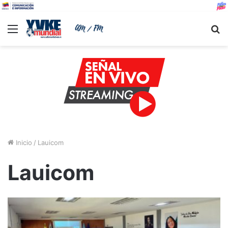
Menu
B
Inicio
/
Lauicom
Lauicom