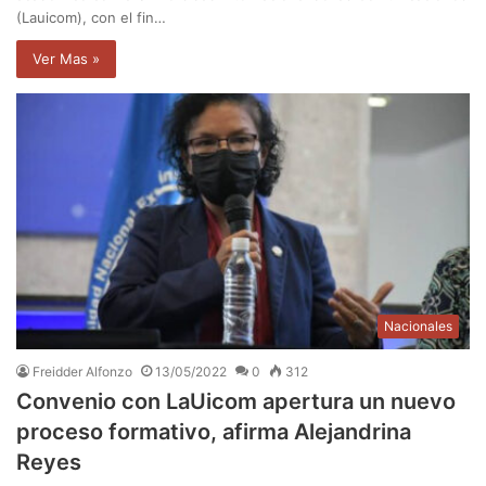
(Lauicom), con el fin…
Ver Mas »
Nacionales
Freidder Alfonzo
13/05/2022
0
312
Convenio con LaUicom apertura un nuevo
proceso formativo, afirma Alejandrina
Reyes