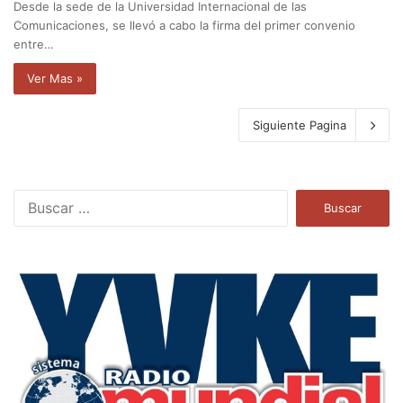
Desde la sede de la Universidad Internacional de las
Comunicaciones, se llevó a cabo la firma del primer convenio
entre…
Ver Mas »
Siguiente Pagina
B
u
s
c
a
r
: