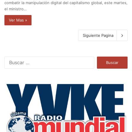
combatir la manipulación digital del capitalismo global, este martes,
el ministro…
Ver Mas »
Siguiente Pagina
B
u
s
c
a
r
: