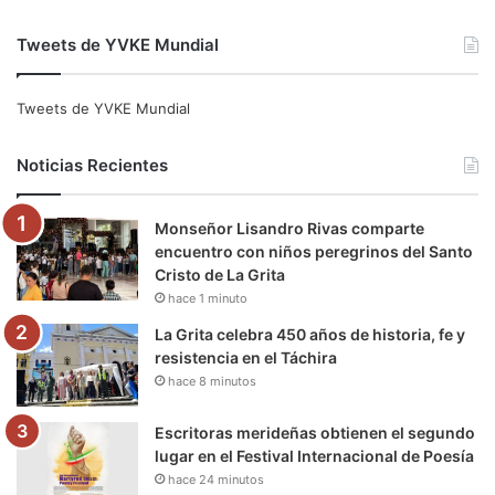
a
w
o
n
e
i
Tweets de YVKE Mundial
c
i
u
s
l
k
e
t
T
t
e
T
Tweets de YVKE Mundial
b
t
u
a
g
o
Noticias Recientes
o
e
b
g
r
k
Monseñor Lisandro Rivas comparte
o
r
e
r
a
encuentro con niños peregrinos del Santo
Cristo de La Grita
k
a
m
hace 1 minuto
m
La Grita celebra 450 años de historia, fe y
resistencia en el Táchira
hace 8 minutos
Escritoras merideñas obtienen el segundo
lugar en el Festival Internacional de Poesía
hace 24 minutos