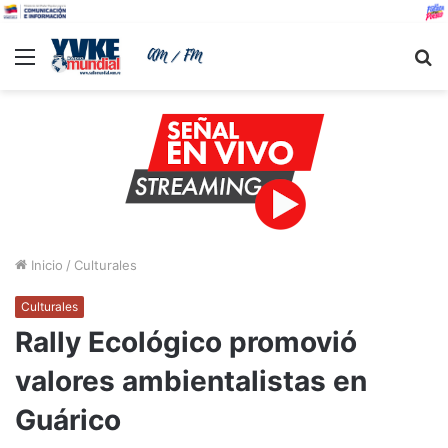
Menu
B
Inicio
/
Culturales
Culturales
Rally Ecológico promovió
valores ambientalistas en
Guárico