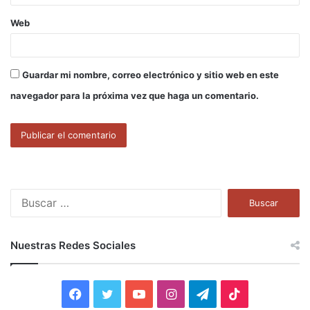
Web
Guardar mi nombre, correo electrónico y sitio web en este
navegador para la próxima vez que haga un comentario.
B
u
s
c
Nuestras Redes Sociales
a
r
:
F
T
Y
I
T
T