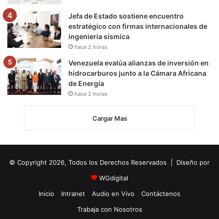
Jefa de Estado sostiene encuentro
estratégico con firmas internacionales de
ingeniería sísmica
hace 2 horas
Venezuela evalúa alianzas de inversión en
hidrocarburos junto a la Cámara Africana
de Energía
hace 2 horas
Cargar Mas
© Copyright 2026, Todos los Derechos Reservados | Diseño por
WGdigital
Inicio
Intranet
Audio en Vivo
Contáctenos
Trabaja con Nosotros