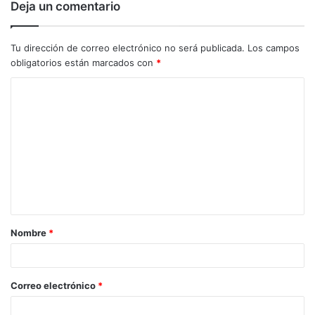
Deja un comentario
Tu dirección de correo electrónico no será publicada.
Los campos
obligatorios están marcados con
*
C
o
m
e
n
t
a
Nombre
*
r
i
o
Correo electrónico
*
*