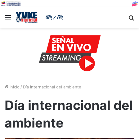
Menu
B
Inicio
/
Día internacional del ambiente
Día internacional del
ambiente