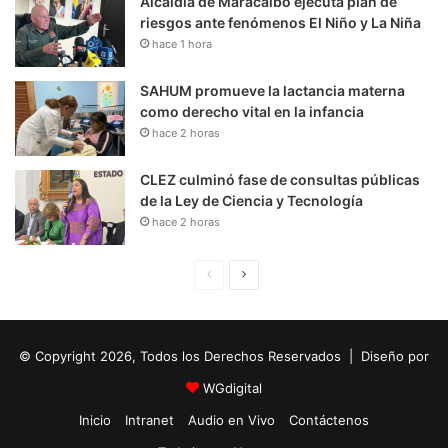
Alcaldía de Maracaibo ejecuta plan de
riesgos ante fenómenos El Niño y La Niña
hace 1 hora
SAHUM promueve la lactancia materna
como derecho vital en la infancia
hace 2 horas
CLEZ culminó fase de consultas públicas
de la Ley de Ciencia y Tecnología
hace 2 horas
P
S
á
i
g
g
© Copyright 2026, Todos los Derechos Reservados | Diseño por
i
u
n
i
WGdigital
a
e
Inicio
Intranet
Audio en Vivo
Contáctenos
A
n