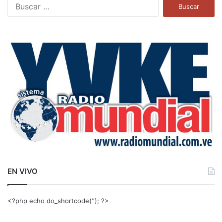
B
u
s
c
a
r
:
EN VIVO
<?php echo do_shortcode(‘‘); ?>