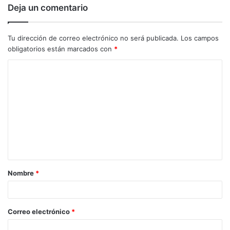
Deja un comentario
Tu dirección de correo electrónico no será publicada.
Los campos
obligatorios están marcados con
*
C
o
m
e
n
t
a
Nombre
*
r
i
o
Correo electrónico
*
*