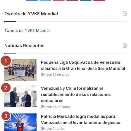
a
w
o
n
e
i
Tweets de YVKE Mundial
c
i
u
s
l
k
e
t
T
t
e
T
Tweets de YVKE Mundial
b
t
u
a
g
o
Noticias Recientes
o
e
b
g
r
k
Pequeña Liga Coquivacoa de Venezuela
o
r
e
r
a
clasifica a la Gran Final de la Serie Mundial
hace 31 minutos
k
a
m
m
Venezuela y Chile formalizan el
restablecimiento de sus relaciones
consulares
hace 46 minutos
Patricia Mercado logra medallas para
Venezuela en el levantamiento de pesas
hace 2 horas