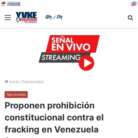
Menu
B
Inicio
/
Nacionales
Nacionales
Proponen prohibición
constitucional contra el
fracking en Venezuela