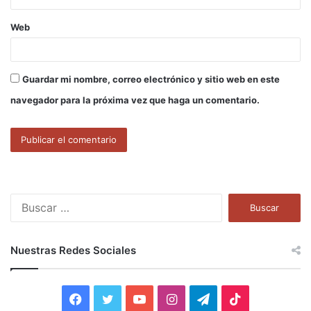
Web
Guardar mi nombre, correo electrónico y sitio web en este
navegador para la próxima vez que haga un comentario.
B
u
s
c
Nuestras Redes Sociales
a
r
:
F
T
Y
I
T
T