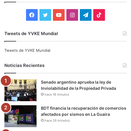
r
:
F
T
Y
I
T
T
a
w
o
n
e
i
Tweets de YVKE Mundial
c
i
u
s
l
k
e
t
T
t
e
T
Tweets de YVKE Mundial
b
t
u
a
g
o
Noticias Recientes
o
e
b
g
r
k
Senado argentino aprueba la ley de
o
r
e
r
a
Inviolabilidad de la Propiedad Privada
hace 18 minutos
k
a
m
m
BDT financia la recuperación de comercios
afectados por sismos en La Guaira
hace 26 minutos