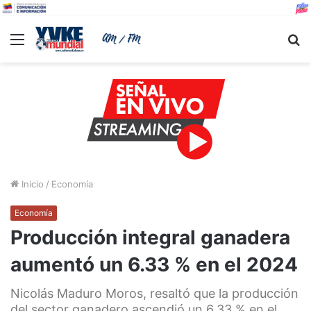
Menu
B
Inicio
/
Economía
Economía
Producción integral ganadera
aumentó un 6.33 % en el 2024
Nicolás Maduro Moros, resaltó que la producción
del sector ganadero ascendió un 6.33 % en el