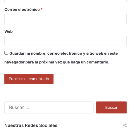
o
Correo electrónico
*
*
Web
Guardar mi nombre, correo electrónico y sitio web en este
navegador para la próxima vez que haga un comentario.
B
u
s
c
Nuestras Redes Sociales
a