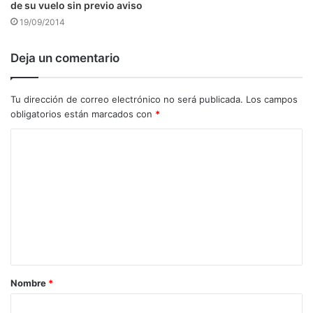
de su vuelo sin previo aviso
19/09/2014
Deja un comentario
Tu dirección de correo electrónico no será publicada.
Los campos
obligatorios están marcados con
*
C
o
m
e
n
t
a
Nombre
*
r
i