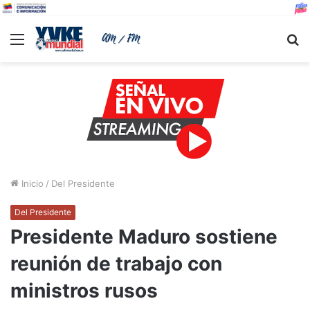
Menu
B
Inicio
/
Del Presidente
Del Presidente
Presidente Maduro sostiene
reunión de trabajo con
ministros rusos