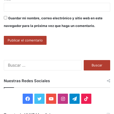
Guardar mi nombre, correo electrónico y sitio web en este
navegador para la próxima vez que haga un comentario.
B
u
s
c
Nuestras Redes Sociales
a
r
:
F
T
Y
I
T
T
a
w
o
n
e
i