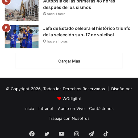
Autopsia de las primeras 48 horas
después de los sismos
hace 1 hora
Jefa de Estado celebra el histórico triunfo
de la selección sub-17 de voleibol
hace 2 horas
Cargar Mas
© Copyright 2026, Todos los Derechos Reservados | Diseño por
WGdigital
Inicio
Intranet
Audio en Vivo
Contáctenos
Trabaja con Nosotros
Facebook
Twitter
YouTube
Instagram
Telegram
TikTok