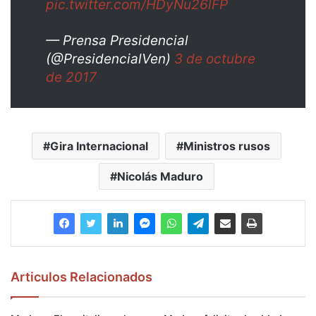
pic.twitter.com/HDyNu26lFP
— Prensa Presidencial
(@PresidencialVen)
3 de octubre
de 2017
Gira Internacional
Ministros rusos
Nicolás Maduro
Articulos Relacionados