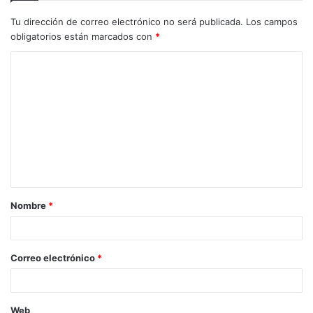
Tu dirección de correo electrónico no será publicada.
Los campos
obligatorios están marcados con
*
C
o
m
e
n
t
a
Nombre
*
r
i
o
Correo electrónico
*
*
Web