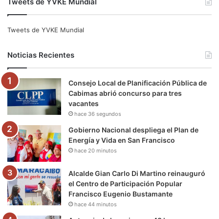
Tweets de YVKE Mundial
c
i
u
s
l
k
e
t
T
t
e
T
Tweets de YVKE Mundial
b
t
u
a
g
o
Noticias Recientes
o
e
b
g
r
k
Consejo Local de Planificación Pública de
o
r
e
r
a
Cabimas abrió concurso para tres
vacantes
k
a
m
hace 36 segundos
m
Gobierno Nacional despliega el Plan de
Energía y Vida en San Francisco
hace 20 minutos
Alcalde Gian Carlo Di Martino reinauguró
el Centro de Participación Popular
Francisco Eugenio Bustamante
hace 44 minutos