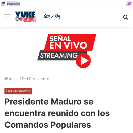
Menu
B
Inicio
/
Del Presidente
Del Presidente
Presidente Maduro se
encuentra reunido con los
Comandos Populares