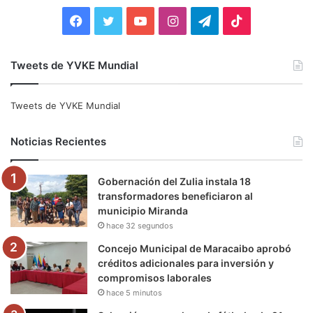
:
F
T
Y
I
T
T
a
w
o
n
e
i
Tweets de YVKE Mundial
c
i
u
s
l
k
e
t
T
t
e
T
Tweets de YVKE Mundial
b
t
u
a
g
o
Noticias Recientes
o
e
b
g
r
k
Gobernación del Zulia instala 18
o
r
e
r
a
transformadores beneficiaron al
municipio Miranda
k
a
m
hace 32 segundos
m
Concejo Municipal de Maracaibo aprobó
créditos adicionales para inversión y
compromisos laborales
hace 5 minutos