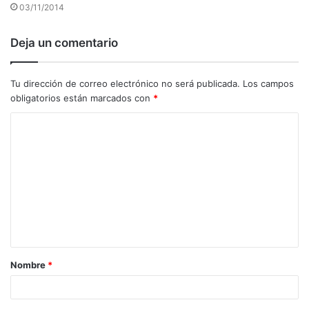
03/11/2014
Deja un comentario
Tu dirección de correo electrónico no será publicada.
Los campos
obligatorios están marcados con
*
C
o
m
e
n
t
a
Nombre
*
r
i
o