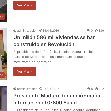
Ver Mas »
les
administración
14/04/2016
0
139
Un millón 586 mil viviendas se han
construido en Revolución
El presidente de la República Nicolás Maduro recibió en el
Palacio de Miraflores a los simpatizantes que se
movilizaron en contra de…
Ver Mas »
ica
administración
04/04/2016
0
122
Presidente Maduro denunció «mafia
interna» en el 0-800 Salud
El Presidente de la República, Nicolás Maduro, denunció