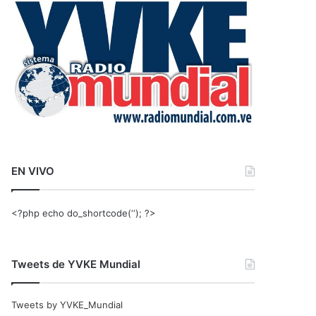
r
:
EN VIVO
<?php echo do_shortcode(‘‘); ?>
Tweets de YVKE Mundial
Tweets by YVKE_Mundial