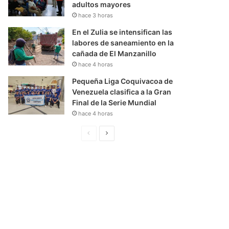
adultos mayores
hace 3 horas
En el Zulia se intensifican las
labores de saneamiento en la
cañada de El Manzanillo
hace 4 horas
Pequeña Liga Coquivacoa de
Venezuela clasifica a la Gran
Final de la Serie Mundial
hace 4 horas
P
S
á
i
g
g
i
u
n
i
a
e
A
n