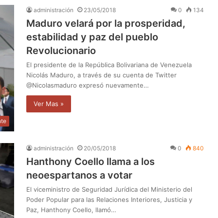
administración
23/05/2018
0
134
Maduro velará por la prosperidad,
estabilidad y paz del pueblo
Revolucionario
El presidente de la República Bolivariana de Venezuela
Nicolás Maduro, a través de su cuenta de Twitter
@Nicolasmaduro expresó nuevamente…
Ver Mas »
nte
administración
20/05/2018
0
840
Hanthony Coello llama a los
neoespartanos a votar
El viceministro de Seguridad Jurídica del Ministerio del
Poder Popular para las Relaciones Interiores, Justicia y
Paz, Hanthony Coello, llamó…