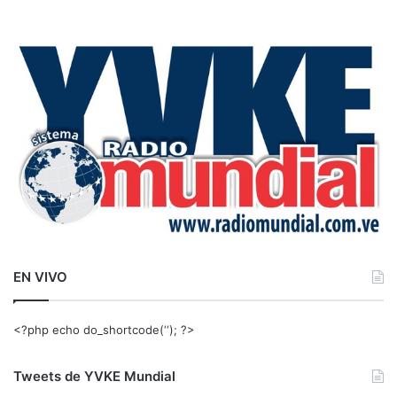
s
c
a
r
:
EN VIVO
<?php echo do_shortcode(‘‘); ?>
Tweets de YVKE Mundial