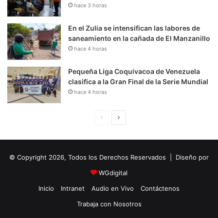
hace 3 horas
En el Zulia se intensifican las labores de
saneamiento en la cañada de El Manzanillo
hace 4 horas
Pequeña Liga Coquivacoa de Venezuela
clasifica a la Gran Final de la Serie Mundial
hace 4 horas
P
S
á
i
g
g
© Copyright 2026, Todos los Derechos Reservados | Diseño por
i
u
n
i
WGdigital
a
e
Inicio
Intranet
Audio en Vivo
Contáctenos
A
n
Trabaja con Nosotros
n
t