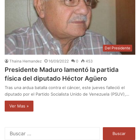
Del Presidente
Thaina Hernandez
16/09/2022
0
453
Presidente Maduro lamentó la partida
física del diputado Héctor Agüero
Tras una ardua batalla contra el cáncer, este jueves falleció el
diputado por el Partido Socialista Unido de Venezuela (PSUV),…
Ver Mas »
B
u