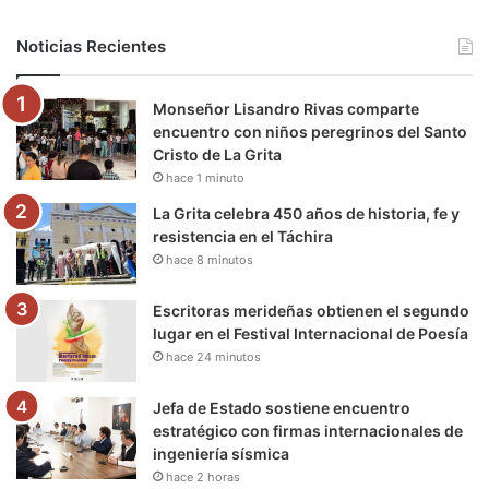
b
t
u
a
g
o
Noticias Recientes
o
e
b
g
r
k
Monseñor Lisandro Rivas comparte
o
r
e
r
a
encuentro con niños peregrinos del Santo
Cristo de La Grita
k
a
m
hace 1 minuto
m
La Grita celebra 450 años de historia, fe y
resistencia en el Táchira
hace 8 minutos
Escritoras merideñas obtienen el segundo
lugar en el Festival Internacional de Poesía
hace 24 minutos
Jefa de Estado sostiene encuentro
estratégico con firmas internacionales de
ingeniería sísmica
hace 2 horas