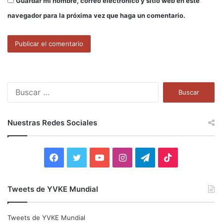
Guardar mi nombre, correo electrónico y sitio web en este
navegador para la próxima vez que haga un comentario.
B
u
s
c
Nuestras Redes Sociales
a
r
:
F
T
Y
I
T
T
a
w
o
n
e
i
Tweets de YVKE Mundial
c
i
u
s
l
k
e
t
T
t
e
T
Tweets de YVKE Mundial