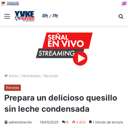
Menu
B
Inicio
/
Variedades
/
Recetas
Recetas
Prepara un delicioso quesillo
sin leche condensada
administración
16/05/2020
0
4.824
1 minuto de lectura