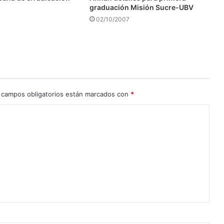
graduación Misión Sucre-UBV
02/10/2007
 campos obligatorios están marcados con
*