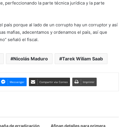
, perfeccionando la parte técnica jurídica y la parte
 el país porque al lado de un corrupto hay un corruptor y así
as mafias, adecentamos y ordenamos el país, así que
o” señaló el fiscal.
Nicolás Maduro
Tarek Wiliam Saab
Messenger
Compartir via Correo
Imprimir
aña de erradicación
Afinan detalles para primera