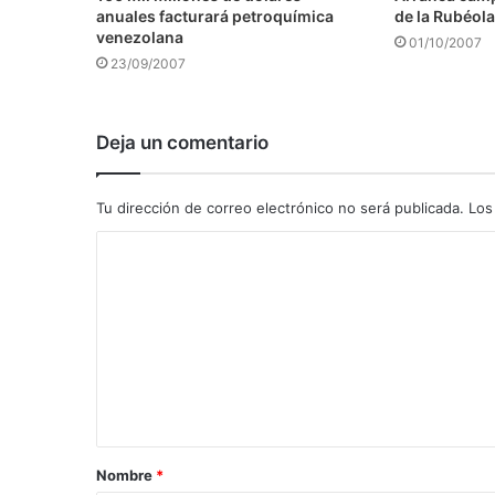
anuales facturará petroquímica
de la Rubéola
venezolana
01/10/2007
23/09/2007
Deja un comentario
Tu dirección de correo electrónico no será publicada.
Los
C
o
m
e
n
t
a
Nombre
*
r