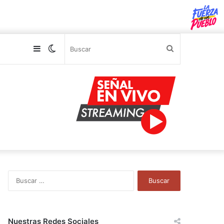
Sidebar
Switch
Buscar
skin
B
u
s
c
a
Nuestras Redes Sociales