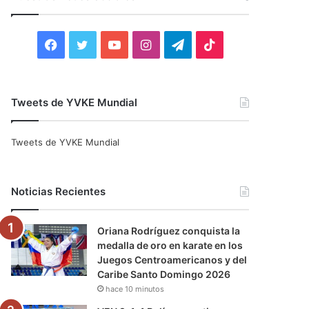
r
:
F
T
Y
I
T
T
a
w
o
n
e
i
c
i
u
s
l
k
Tweets de YVKE Mundial
e
t
T
t
e
T
Tweets de YVKE Mundial
b
t
u
a
g
o
o
e
b
g
r
k
Noticias Recientes
o
r
e
r
a
Oriana Rodríguez conquista la
k
a
m
medalla de oro en karate en los
Juegos Centroamericanos y del
m
Caribe Santo Domingo 2026
hace 10 minutos