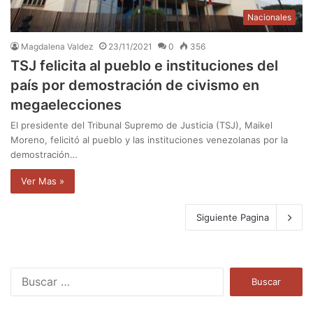
Nacionales
Magdalena Valdez
23/11/2021
0
356
TSJ felicita al pueblo e instituciones del
país por demostración de civismo en
megaelecciones
El presidente del Tribunal Supremo de Justicia (TSJ), Maikel
Moreno, felicitó al pueblo y las instituciones venezolanas por la
demostración…
Ver Mas »
Siguiente Pagina
B
u
s