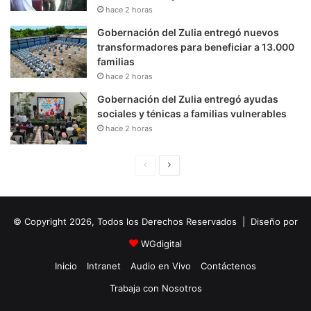
hace 2 horas
Gobernación del Zulia entregó nuevos
transformadores para beneficiar a 13.000
familias
hace 2 horas
Gobernación del Zulia entregó ayudas
sociales y ténicas a familias vulnerables
hace 2 horas
P
S
á
i
g
g
© Copyright 2026, Todos los Derechos Reservados | Diseño por
i
u
n
i
WGdigital
a
e
Inicio
Intranet
Audio en Vivo
Contáctenos
A
n
Trabaja con Nosotros
n
t