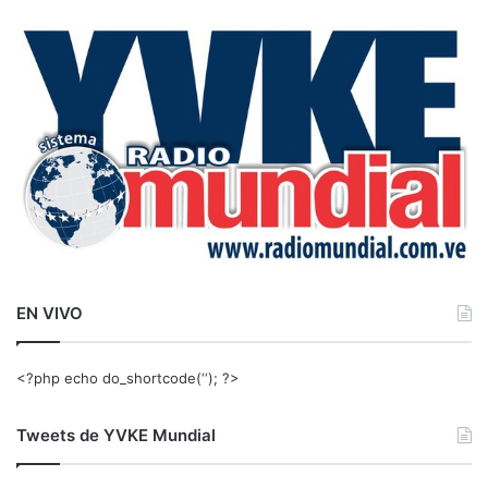
c
a
r
:
EN VIVO
<?php echo do_shortcode(‘‘); ?>
Tweets de YVKE Mundial