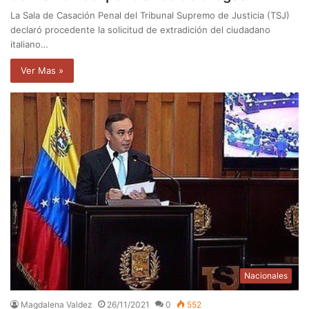
La Sala de Casación Penal del Tribunal Supremo de Justicia (TSJ)
declaró procedente la solicitud de extradición del ciudadano
italiano…
Ver Mas »
Nacionales
Magdalena Valdez
26/11/2021
0
552