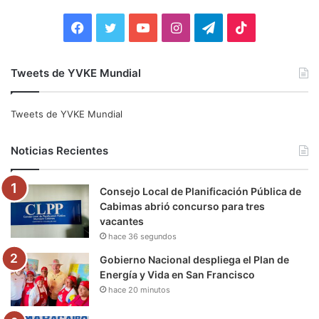
r
:
F
T
Y
I
T
T
a
w
o
n
e
i
Tweets de YVKE Mundial
c
i
u
s
l
k
e
t
T
t
e
T
Tweets de YVKE Mundial
b
t
u
a
g
o
Noticias Recientes
o
e
b
g
r
k
Consejo Local de Planificación Pública de
o
r
e
r
a
Cabimas abrió concurso para tres
vacantes
k
a
m
hace 36 segundos
m
Gobierno Nacional despliega el Plan de
Energía y Vida en San Francisco
hace 20 minutos