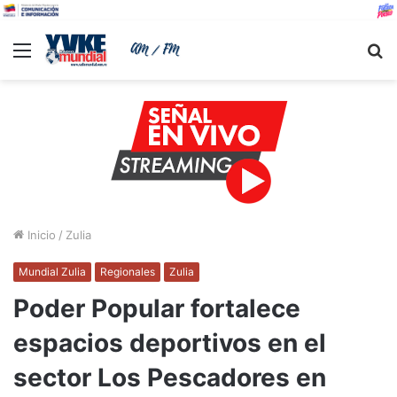
Menu
B
Inicio
/
Zulia
Mundial Zulia
Regionales
Zulia
Poder Popular fortalece
espacios deportivos en el
sector Los Pescadores en