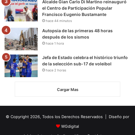
Alcalde Gian Carlo Di Martino reinauguró
el Centro de Participación Popular
Francisco Eugenio Bustamante
hace 44 minutos
Autopsia de las primeras 48 horas
después de los sismos
hace 1 hora
Jefa de Estado celebra el histórico triunfo
de la selección sub-17 de voleibol
hace 2 horas
Cargar Mas
© Copyright 2026, Todos los Derechos Reservados | Diseño por
WGdigital