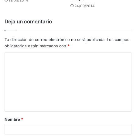
19/09/2014
24/09/2014
Deja un comentario
Tu dirección de correo electrónico no será publicada.
Los campos
obligatorios están marcados con
*
C
o
m
e
n
t
a
Nombre
*
r
i