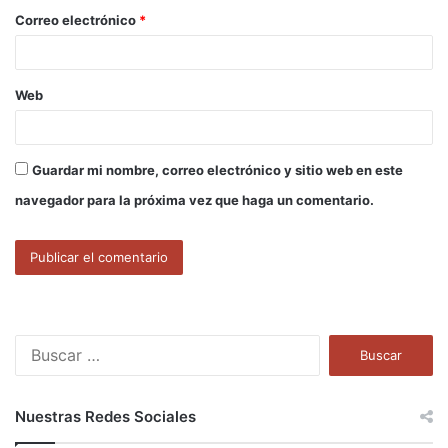
o
Correo electrónico
*
*
Web
Guardar mi nombre, correo electrónico y sitio web en este
navegador para la próxima vez que haga un comentario.
B
u
s
c
Nuestras Redes Sociales
a