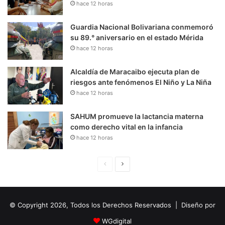
hace 12 horas
Guardia Nacional Bolivariana conmemoró
su 89.° aniversario en el estado Mérida
hace 12 horas
Alcaldía de Maracaibo ejecuta plan de
riesgos ante fenómenos El Niño y La Niña
hace 12 horas
SAHUM promueve la lactancia materna
como derecho vital en la infancia
hace 12 horas
P
S
á
i
g
g
© Copyright 2026, Todos los Derechos Reservados | Diseño por
i
u
n
i
WGdigital