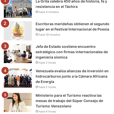
La Grita celebra 450 años de historia, fe y
o
r
e
r
a
resistencia en el Táchira
hace 4 minutos
k
a
m
m
Escritoras merideñas obtienen el segundo
lugar en el Festival Internacional de Poesía
hace 19 minutos
Jefa de Estado sostiene encuentro
estratégico con firmas internacionales de
ingeniería sísmica
hace 2 horas
Venezuela evalúa alianzas de inversión en
hidrocarburos junto a la Cámara Africana
de Energía
hace 2 horas
Ministerio para el Turismo reactiva las
mesas de trabajo del Súper Consejo de
Turismo Venezolano
hace 4 horas