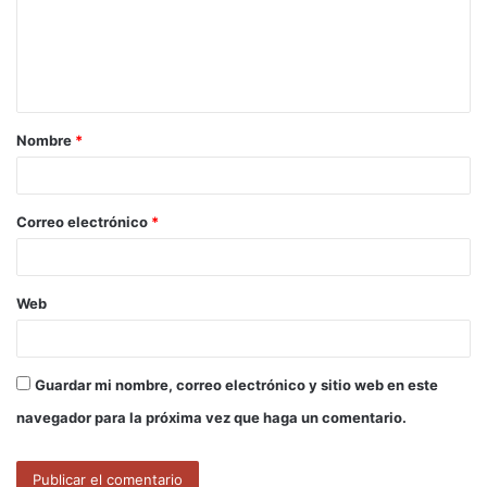
e
n
t
a
Nombre
*
r
i
o
Correo electrónico
*
*
Web
Guardar mi nombre, correo electrónico y sitio web en este
navegador para la próxima vez que haga un comentario.