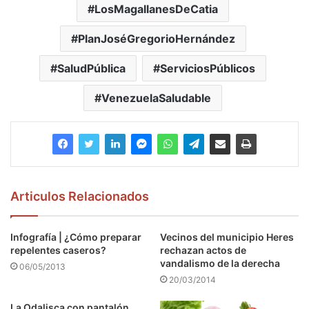
LosMagallanesDeCatia
PlanJoséGregorioHernández
SaludPública
ServiciosPúblicos
VenezuelaSaludable
Articulos Relacionados
Infografía | ¿Cómo preparar
Vecinos del municipio Heres
repelentes caseros?
rechazan actos de
vandalismo de la derecha
06/05/2013
20/03/2014
La Odalisca con pantalón