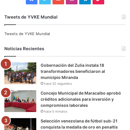
a
w
o
n
e
i
Tweets de YVKE Mundial
c
i
u
s
l
k
e
t
T
t
e
T
Tweets de YVKE Mundial
b
t
u
a
g
o
Noticias Recientes
o
e
b
g
r
k
Gobernación del Zulia instala 18
o
r
e
r
a
transformadores beneficiaron al
municipio Miranda
k
a
m
hace 32 segundos
m
Concejo Municipal de Maracaibo aprobó
créditos adicionales para inversión y
compromisos laborales
hace 5 minutos
Selección venezolana de fútbol sub-21
conquista la medalla de oro en penaltis