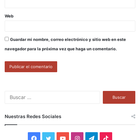
Web
Guardar mi nombre, correo electrónico y sitio web en este
navegador para la próxima vez que haga un comentario.
B
u
s
c
Nuestras Redes Sociales
a
r
:
F
T
Y
I
T
T