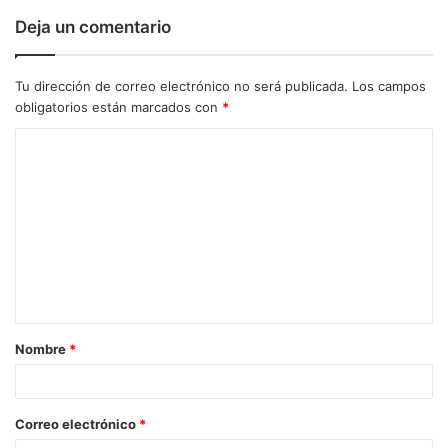
Deja un comentario
Tu dirección de correo electrónico no será publicada.
Los campos
obligatorios están marcados con
*
C
o
m
e
n
t
a
Nombre
*
r
i
o
Correo electrónico
*
*