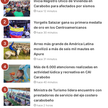
Inicia Registro Único de Vivienda en
o
r
e
r
a
Carabobo para afectados por sismos
hace 12 minutos
k
a
m
m
Yorgelis Salazar gana su primera medalla
de oro en los Centroamericanos
hace 30 minutos
Arreo más grande de América Latina
movilizó a más de seis mil mautes en
Apure
hace 31 minutos
Más de 6.000 atenciones realizadas en
actividad lúdica y recreativa en CAI
Carabobo
hace 40 minutos
Ministra de Turismo lidera encuentro con
prestadores de servicio del eje costero
carabobeño
hace 2 horas