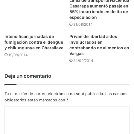
Línea de transporte Hacienda
Casarapa aumentó pasaje en
55% incurriendo en delito de
especulación
21/08/2014
Intensifican jornadas de
Privan de libertad a dos
fumigación contra el dengue
involucrados en
y chikungunya en Charallave
contrabando de alimentos en
Vargas
19/09/2014
24/09/2014
Deja un comentario
Tu dirección de correo electrónico no será publicada.
Los campos
obligatorios están marcados con
*
C
o
m