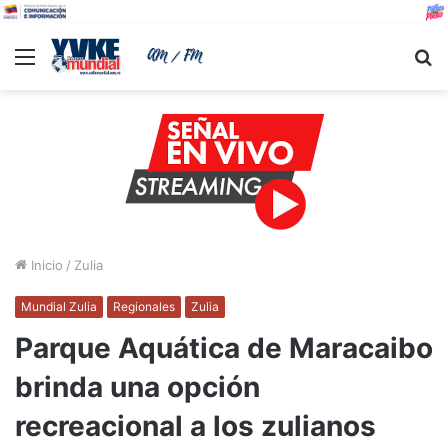
Menu
B
Inicio
/
Zulia
Mundial Zulia
Regionales
Zulia
Parque Aquática de Maracaibo
brinda una opción
recreacional a los zulianos