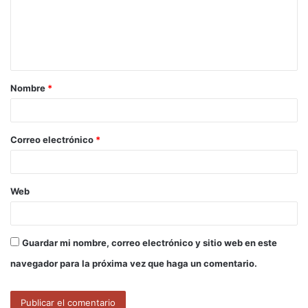
e
n
t
a
Nombre
*
r
i
o
Correo electrónico
*
*
Web
Guardar mi nombre, correo electrónico y sitio web en este
navegador para la próxima vez que haga un comentario.