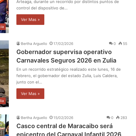
Arteaga, durante un recorrido por distintos puntos de
control del dispositivo de…
Ver Mas »
cia
Bertha Arguello
17/02/2026
0
55
Gobernador supervisa operativo
Carnavales Seguros 2026 en Zulia
En un recorrido estratégico realizado este lunes, 16 de
febrero, el gobernador del estado Zulia, Luis Caldera,
junto con el…
Ver Mas »
lia
Bertha Arguello
15/02/2026
0
283
Casco central de Maracaibo será
epicentro del Carnaval Infantil 2026