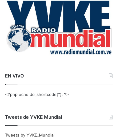
r
:
EN VIVO
<?php echo do_shortcode(‘‘); ?>
Tweets de YVKE Mundial
Tweets by YVKE_Mundial