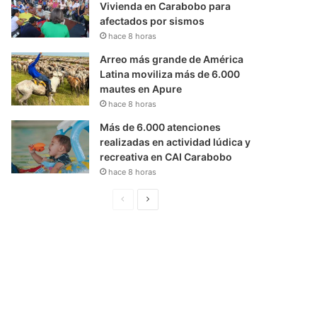
Vivienda en Carabobo para
afectados por sismos
hace 8 horas
Arreo más grande de América
Latina moviliza más de 6.000
mautes en Apure
hace 8 horas
Más de 6.000 atenciones
realizadas en actividad lúdica y
recreativa en CAI Carabobo
hace 8 horas
P
S
á
i
g
g
i
u
n
i
a
e