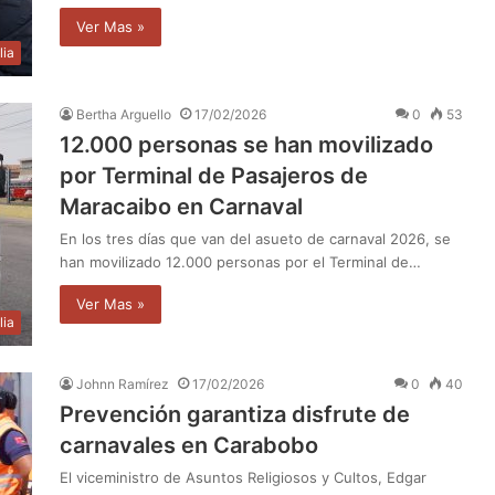
Ver Mas »
lia
Bertha Arguello
17/02/2026
0
53
12.000 personas se han movilizado
por Terminal de Pasajeros de
Maracaibo en Carnaval
En los tres días que van del asueto de carnaval 2026, se
han movilizado 12.000 personas por el Terminal de…
Ver Mas »
lia
Johnn Ramírez
17/02/2026
0
40
Prevención garantiza disfrute de
carnavales en Carabobo
El viceministro de Asuntos Religiosos y Cultos, Edgar