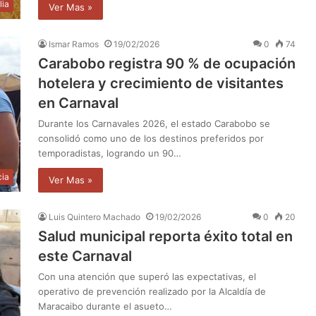
lia
Ver Mas »
Ismar Ramos
19/02/2026
0
74
Carabobo registra 90 % de ocupación
hotelera y crecimiento de visitantes
en Carnaval
Durante los Carnavales 2026, el estado Carabobo se
consolidó como uno de los destinos preferidos por
temporadistas, logrando un 90…
cia
Ver Mas »
Luis Quintero Machado
19/02/2026
0
20
Salud municipal reporta éxito total en
este Carnaval
Con una atención que superó las expectativas, el
operativo de prevención realizado por la Alcaldía de
Maracaibo durante el asueto…