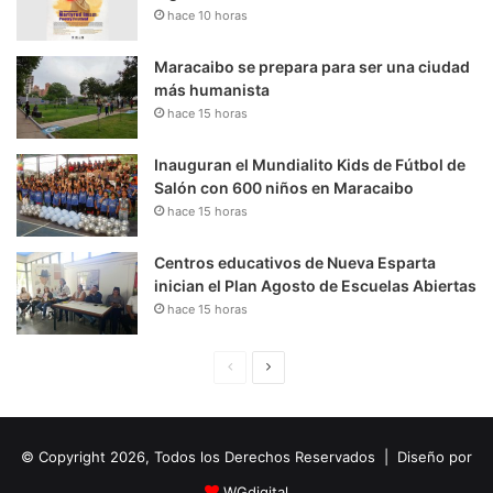
hace 10 horas
Maracaibo se prepara para ser una ciudad
más humanista
hace 15 horas
Inauguran el Mundialito Kids de Fútbol de
Salón con 600 niños en Maracaibo
hace 15 horas
Centros educativos de Nueva Esparta
inician el Plan Agosto de Escuelas Abiertas
hace 15 horas
P
S
á
i
g
g
© Copyright 2026, Todos los Derechos Reservados | Diseño por
i
u
n
i
WGdigital