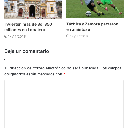
Táchira y Zamora pactaron
Invierten más de Bs. 350
en amistoso
millones en Lobatera
14/11/2016
14/11/2016
Deja un comentario
Tu dirección de correo electrónico no será publicada.
Los campos
obligatorios están marcados con
*
C
o
m
e
n
t