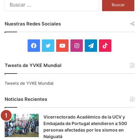
B
u
s
c
Nuestras Redes Sociales
a
r
:
F
T
Y
I
T
T
a
w
o
n
e
i
Tweets de YVKE Mundial
c
i
u
s
l
k
e
t
T
t
e
T
Tweets de YVKE Mundial
b
t
u
a
g
o
Noticias Recientes
o
e
b
g
r
k
Vicerrectorado Académico de la UCV y
o
r
e
r
a
Embajada de Portugal atendieron a 500
personas afectadas por los sismos en
k
a
m
Naiguatá