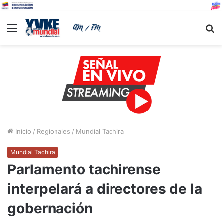
Menu
B
Inicio
/
Regionales
/
Mundial Tachira
Mundial Tachira
Parlamento tachirense
interpelará a directores de la
gobernación