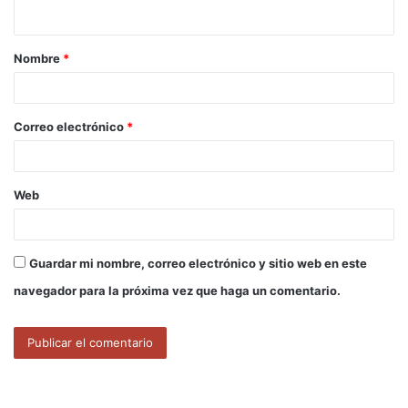
t
a
Nombre
*
r
i
o
Correo electrónico
*
*
Web
Guardar mi nombre, correo electrónico y sitio web en este
navegador para la próxima vez que haga un comentario.