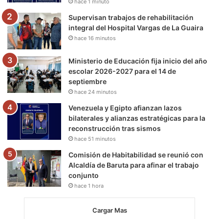
hace 1 minuto
m
Supervisan trabajos de rehabilitación
integral del Hospital Vargas de La Guaira
hace 16 minutos
Ministerio de Educación fija inicio del año
escolar 2026-2027 para el 14 de
septiembre
hace 24 minutos
Venezuela y Egipto afianzan lazos
bilaterales y alianzas estratégicas para la
reconstrucción tras sismos
hace 51 minutos
Comisión de Habitabilidad se reunió con
Alcaldía de Baruta para afinar el trabajo
conjunto
hace 1 hora
Cargar Mas