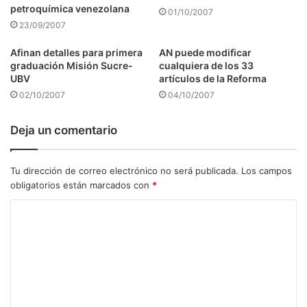
petroquímica venezolana
01/10/2007
23/09/2007
Afinan detalles para primera
AN puede modificar
graduación Misión Sucre-
cualquiera de los 33
UBV
artículos de la Reforma
02/10/2007
04/10/2007
Deja un comentario
Tu dirección de correo electrónico no será publicada.
Los campos
obligatorios están marcados con
*
C
o
m
e
n