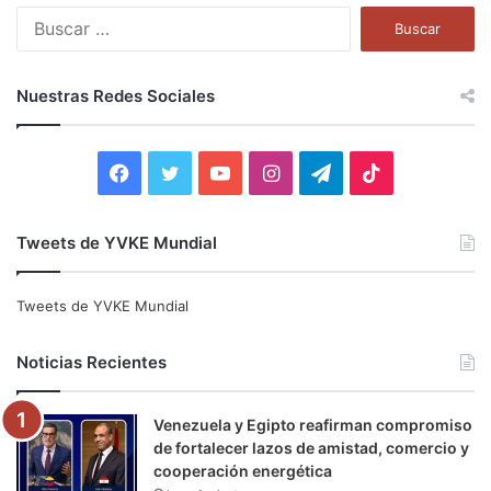
B
u
s
c
Nuestras Redes Sociales
a
r
:
F
T
Y
I
T
T
a
w
o
n
e
i
Tweets de YVKE Mundial
c
i
u
s
l
k
e
t
T
t
e
T
Tweets de YVKE Mundial
b
t
u
a
g
o
Noticias Recientes
o
e
b
g
r
k
Venezuela y Egipto reafirman compromiso
o
r
e
r
a
de fortalecer lazos de amistad, comercio y
cooperación energética
k
a
m