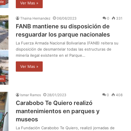
nte
Ver Mas »
Thaina Hernandez
06/06/2023
0
331
FANB mantiene su disposición de
resguardar los parque nacionales
La Fuerza Armada Nacional Bolivariana (FANB) reitera su
disposición de desmantelar todas las estructuras de
minería ilegal existente en el Parque…
Ver Mas »
les
Ismar Ramos
28/01/2023
0
408
Carabobo Te Quiero realizó
mantenimientos en parques y
museos
La Fundación Carabobo Te Quiero, realizó jornadas de