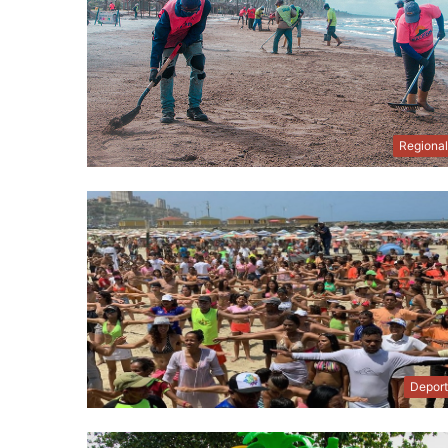
Regiona
Depor