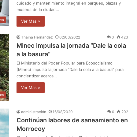
cuidado y mantenimiento integral en parques, plazas y
museos de la ciudad…
ica
Ver Mas »
Thaina Hernandez
02/03/2022
0
423
Minec impulsa la jornada “Dale la cola
a la basura”
El Ministerio del Poder Popular para Ecosocialismo
(Minec) impulsó la jornada “Dale la cola a la basura” para
concientizar acerca…
Ver Mas »
les
administración
16/08/2020
0
202
Continúan labores de saneamiento en
Morrocoy