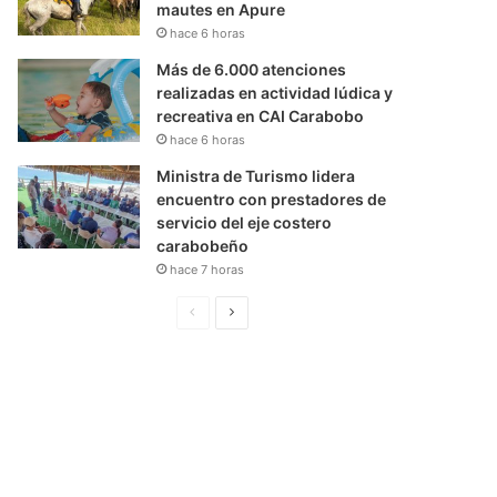
mautes en Apure
hace 6 horas
Más de 6.000 atenciones
realizadas en actividad lúdica y
recreativa en CAI Carabobo
hace 6 horas
Ministra de Turismo lidera
encuentro con prestadores de
servicio del eje costero
carabobeño
hace 7 horas
P
S
á
i
g
g
i
u
n
i
a
e