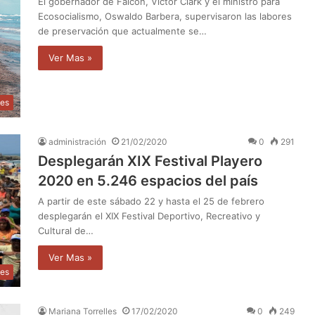
El gobernador de Falcón, Víctor Clark y el ministro para
Ecosocialismo, Oswaldo Barbera, supervisaron las labores
de preservación que actualmente se…
Ver Mas »
les
administración
21/02/2020
0
291
Desplegarán XIX Festival Playero
2020 en 5.246 espacios del país
A partir de este sábado 22 y hasta el 25 de febrero
desplegarán el XIX Festival Deportivo, Recreativo y
Cultural de…
Ver Mas »
tes
Mariana Torrelles
17/02/2020
0
249