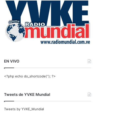
r
:
EN VIVO
<?php echo do_shortcode(‘‘); ?>
Tweets de YVKE Mundial
Tweets by YVKE_Mundial