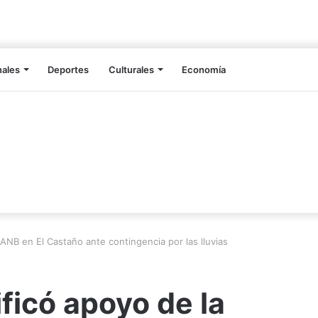
nales
Deportes
Culturales
Economía
FANB en El Castaño ante contingencia por las lluvias
ficó apoyo de la