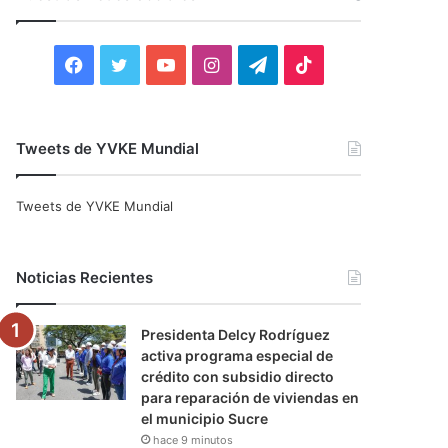
r
:
F
T
Y
I
T
T
a
w
o
n
e
i
c
i
u
s
l
k
Tweets de YVKE Mundial
e
t
T
t
e
T
Tweets de YVKE Mundial
b
t
u
a
g
o
o
e
b
g
r
k
Noticias Recientes
o
r
e
r
a
Presidenta Delcy Rodríguez
k
a
m
activa programa especial de
crédito con subsidio directo
m
para reparación de viviendas en
el municipio Sucre
hace 9 minutos