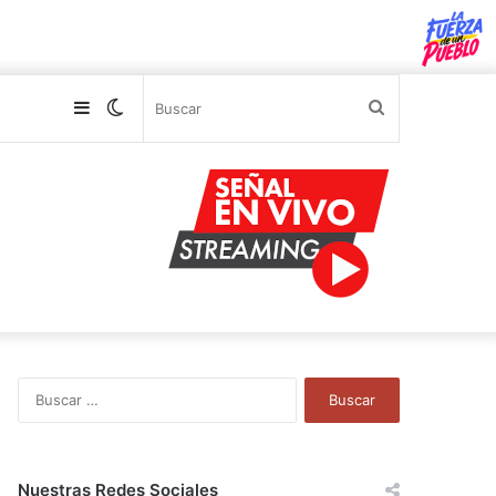
Sidebar
Switch
Buscar
skin
B
u
s
c
a
Nuestras Redes Sociales