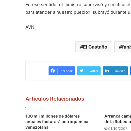
En ese sentido, el ministro supervisó y certificó 
para atender a nuestro pueblo», subrayó durante un
AVN
El Castaño
fan
Facebook
Twitter
LinkedIn
Articulos Relacionados
100 mil millones de dólares
Arranca camp
anuales facturará petroquímica
de la Rubéola
venezolana
01/10/2007