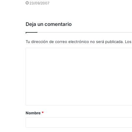
23/09/2007
Deja un comentario
Tu dirección de correo electrónico no será publicada.
Los
C
o
m
e
n
t
a
Nombre
*
r
i
o