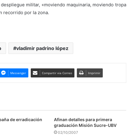
el despliegue militar, «moviendo maquinaria, moviendo tropa
 recorrido por la zona.
b
vladimir padrino lópez
Messenger
Compartir via Correo
Imprimir
aña de erradicación
Afinan detalles para primera
graduación Misión Sucre-UBV
02/10/2007