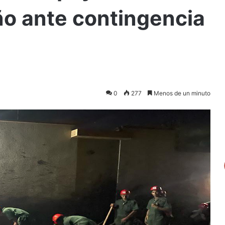
ño ante contingencia
0
277
Menos de un minuto