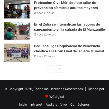
Protección Civil Mérida dictó taller de
prevención sísmica a adultos mayores
hace 11 horas
En el Zulia se intensifican las labores de
saneamiento en la cañada de El Manzanillo
hace 12 horas
Pequeña Liga Coquivacoa de Venezuela
clasifica a la Gran Final de la Serie Mundial
hace 12 horas
P
S
á
i
g
g
© Copyright 2026, Todos los Derechos Reservados | Diseño por
i
u
n
i
WGdigital
a
e
Inicio
Intranet
Audio en Vivo
Contáctenos