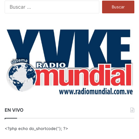
B
u
s
c
a
r
:
EN VIVO
<?php echo do_shortcode(‘‘); ?>