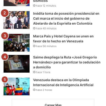
sísmicos
k
a
m
hace 12 minutos
m
Inédita toma de posesión presidencial en
Cali marca el inicio del gobierno de
Abelardo de la Espriella en Colombia
hace 40 minutos
Marca País y Hotel Cayena se unen en
favor de lo hecho en Venezuela
hace 56 minutos
Saime despliega la Ruta «José Gregorio
Hernández» para garantizar la cedulación
a domicilio
hace 1 hora
Venezuela destaca en la Olimpiada
Internacional de Inteligencia Artificial
hace 2 horas
Cargar Mas