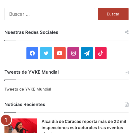
B
u
s
c
Nuestras Redes Sociales
a
r
:
F
T
Y
I
T
T
a
w
o
n
e
i
Tweets de YVKE Mundial
c
i
u
s
l
k
e
t
T
t
e
T
Tweets de YVKE Mundial
b
t
u
a
g
o
Noticias Recientes
o
e
b
g
r
k
Alcaldía de Caracas reporta más de 22 mil
o
r
e
r
a
inspecciones estructurales tras eventos