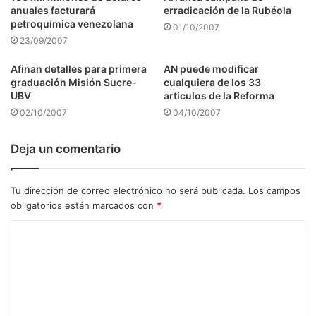
anuales facturará
erradicación de la Rubéola
petroquímica venezolana
01/10/2007
23/09/2007
Afinan detalles para primera
AN puede modificar
graduación Misión Sucre-
cualquiera de los 33
UBV
artículos de la Reforma
02/10/2007
04/10/2007
Deja un comentario
Tu dirección de correo electrónico no será publicada.
Los campos
obligatorios están marcados con
*
C
o
m
e
n