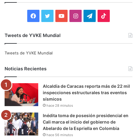
r
:
F
T
Y
I
T
T
a
w
o
n
e
i
Tweets de YVKE Mundial
c
i
u
s
l
k
e
t
T
t
e
T
Tweets de YVKE Mundial
b
t
u
a
g
o
Noticias Recientes
o
e
b
g
r
k
Alcaldía de Caracas reporta más de 22 mil
o
r
e
r
a
inspecciones estructurales tras eventos
sísmicos
k
a
m
hace 28 minutos
m
Inédita toma de posesión presidencial en
Cali marca el inicio del gobierno de
Abelardo de la Espriella en Colombia
hace 56 minutos