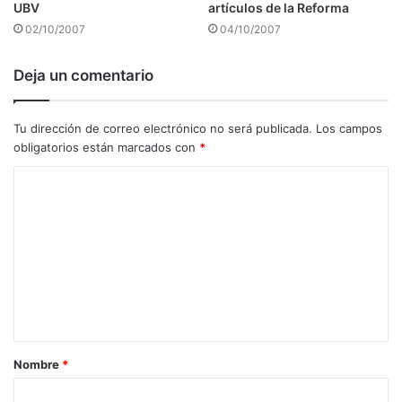
UBV
artículos de la Reforma
02/10/2007
04/10/2007
Deja un comentario
Tu dirección de correo electrónico no será publicada.
Los campos
obligatorios están marcados con
*
C
o
m
e
n
t
a
Nombre
*
r
i