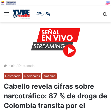
Menu
B
Inicio
/
Destacada
Destacada
Nacionales
Noticias
Cabello revela cifras sobre
narcotráfico: 87 % de droga de
Colombia transita por el