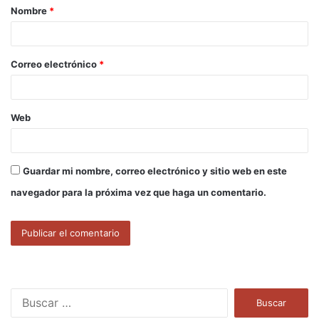
Nombre
*
r
i
o
Correo electrónico
*
*
Web
Guardar mi nombre, correo electrónico y sitio web en este
navegador para la próxima vez que haga un comentario.
B
u