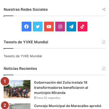
s
c
Nuestras Redes Sociales
a
r
:
F
T
Y
I
T
T
a
w
o
n
e
i
Tweets de YVKE Mundial
c
i
u
s
l
k
e
t
T
t
e
T
Tweets de YVKE Mundial
b
t
u
a
g
o
Noticias Recientes
o
e
b
g
r
k
Gobernación del Zulia instala 18
o
r
e
r
a
transformadores beneficiaron al
municipio Miranda
k
a
m
hace 32 segundos
m
Concejo Municipal de Maracaibo aprobó