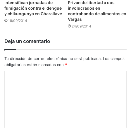
Intensifican jornadas de
Privan de libertad a dos
fumigación contra el dengue
involucrados en
y chikungunya en Charallave
contrabando de alimentos en
Vargas
19/09/2014
24/09/2014
Deja un comentario
Tu dirección de correo electrónico no será publicada.
Los campos
obligatorios están marcados con
*
C
o
m
e
n
t
a