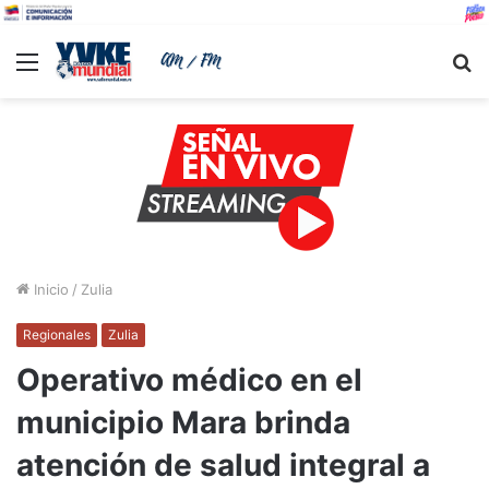
Menu
B
Inicio
/
Zulia
Regionales
Zulia
Operativo médico en el
municipio Mara brinda
atención de salud integral a