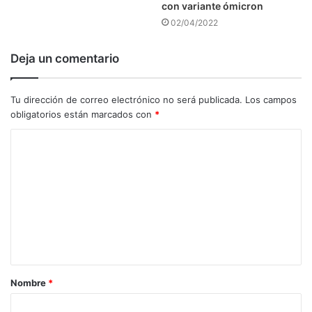
con variante ómicron
02/04/2022
Deja un comentario
Tu dirección de correo electrónico no será publicada.
Los campos
obligatorios están marcados con
*
C
o
m
e
n
t
a
Nombre
*
r
i