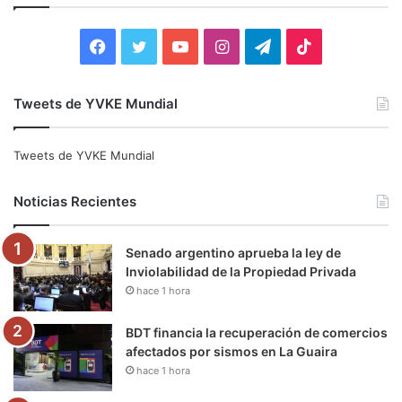
r
:
F
T
Y
I
T
T
a
w
o
n
e
i
Tweets de YVKE Mundial
c
i
u
s
l
k
e
t
T
t
e
T
Tweets de YVKE Mundial
b
t
u
a
g
o
Noticias Recientes
o
e
b
g
r
k
Senado argentino aprueba la ley de
o
r
e
r
a
Inviolabilidad de la Propiedad Privada
hace 1 hora
k
a
m
m
BDT financia la recuperación de comercios
afectados por sismos en La Guaira
hace 1 hora