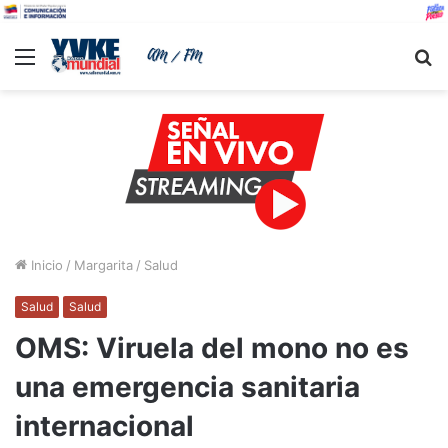
Menu
B
Inicio
/
Margarita
/
Salud
Salud
Salud
OMS: Viruela del mono no es
una emergencia sanitaria
internacional