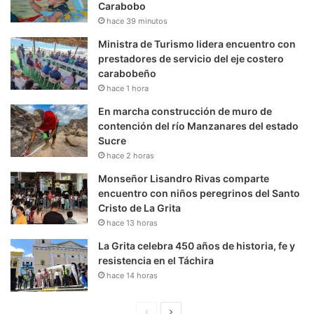
Carabobo
hace 39 minutos
Ministra de Turismo lidera encuentro con
prestadores de servicio del eje costero
carabobeño
hace 1 hora
En marcha construcción de muro de
contención del río Manzanares del estado
Sucre
hace 2 horas
Monseñor Lisandro Rivas comparte
encuentro con niños peregrinos del Santo
Cristo de La Grita
hace 13 horas
La Grita celebra 450 años de historia, fe y
resistencia en el Táchira
hace 14 horas
P
S