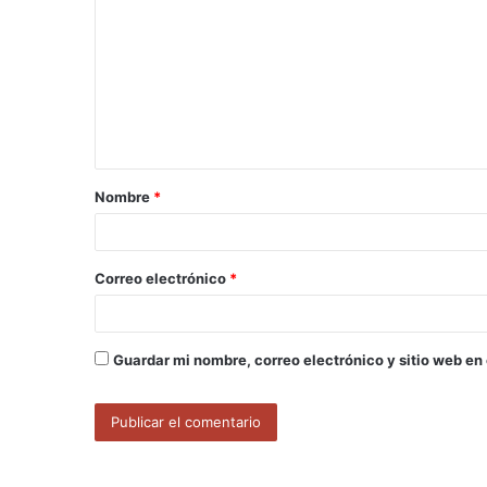
o
m
e
n
t
a
Nombre
*
r
i
o
Correo electrónico
*
*
Guardar mi nombre, correo electrónico y sitio web en