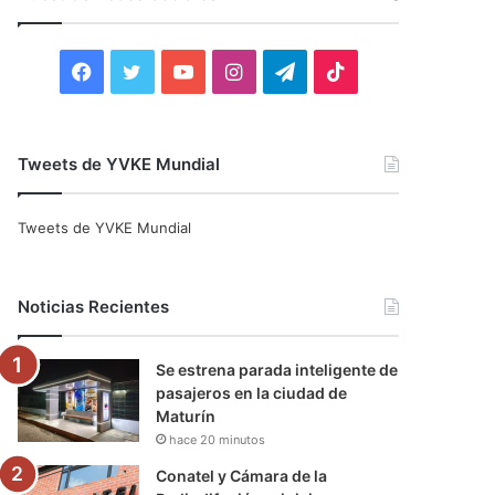
r
:
F
T
Y
I
T
T
a
w
o
n
e
i
c
i
u
s
l
k
Tweets de YVKE Mundial
e
t
T
t
e
T
Tweets de YVKE Mundial
b
t
u
a
g
o
o
e
b
g
r
k
Noticias Recientes
o
r
e
r
a
Se estrena parada inteligente de
k
a
m
pasajeros en la ciudad de
Maturín
m
hace 20 minutos
Conatel y Cámara de la