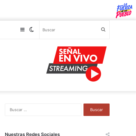
Sidebar
Switch
Buscar
skin
B
u
s
c
a
Nuestras Redes Sociales