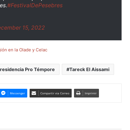
es.
#FestivalDePesebres
cember 15, 2022
ión en la Olade y Celac
residencia Pro Témpore
Tareck El Aissami
Messenger
Compartir via Correo
Imprimir