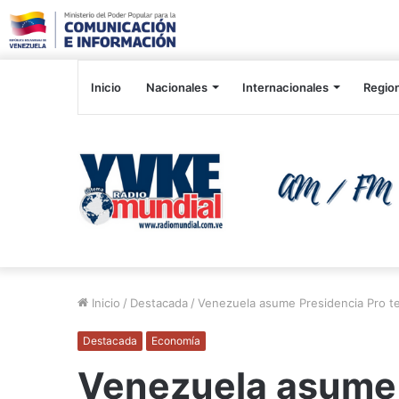
Inicio
Nacionales
Internacionales
Regio
Inicio
/
Destacada
/
Venezuela asume Presidencia Pro t
Destacada
Economía
Venezuela asume 