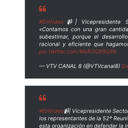
#EnVideo
📹| Vicepresidente S
«Contamos con una gran cantida
subestimar, porque el desarrol
racional y eficiente que hagam
pic.twitter.com/MsR3Q89Q6b
— VTV CANAL 8 (@VTVcanal8)
De
#EnVideo
📹| Vicepresidente Secto
los representantes de la 52º Reuni
esta organización en defender la 