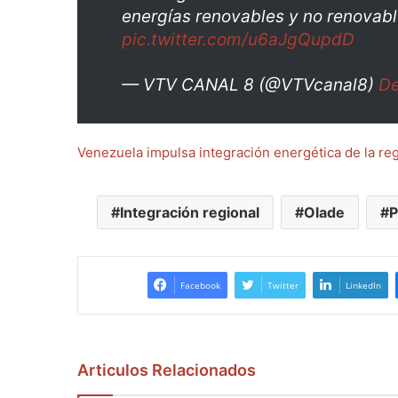
energías renovables y no renovabl
pic.twitter.com/u6aJgQupdD
— VTV CANAL 8 (@VTVcanal8)
De
Venezuela impulsa integración energética de la reg
Integración regional
Olade
P
Facebook
Twitter
LinkedIn
Articulos Relacionados