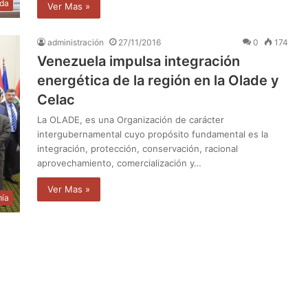
da
Ver Mas »
administración
27/11/2016
0
174
Venezuela impulsa integración
energética de la región en la Olade y
Celac
La OLADE, es una Organización de carácter
intergubernamental cuyo propósito fundamental es la
integración, protección, conservación, racional
aprovechamiento, comercialización y…
Ver Mas »
ía