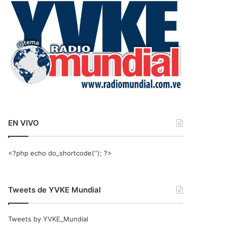
r
:
EN VIVO
<?php echo do_shortcode(‘‘); ?>
Tweets de YVKE Mundial
Tweets by YVKE_Mundial