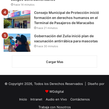
hace 14 minutos
Consejo Municipal de Protección inició
formación en derechos humanos en el
Terminal de Pasajeros de Maracaibo
hace 21 minutos
Gobernación del Zulia inició plan de
vacunación antirrábica para mascotas
hace 30 minutos
Cargar Mas
© Copyright 2026, Todos los Derechos Reservados | Diseño por
WGdigital
Inicio
Intranet
Audio en Vivo
Contáctenos
Trabaja con Nosotros