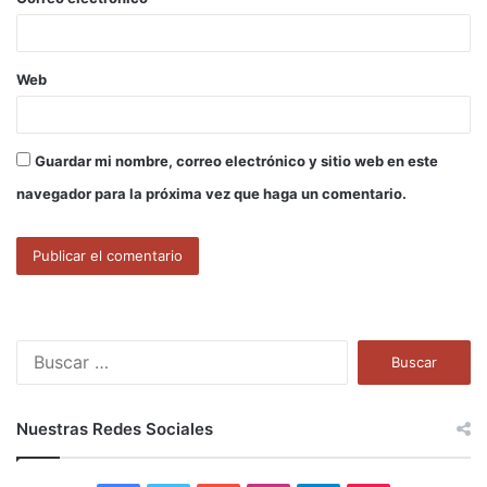
*
Web
Guardar mi nombre, correo electrónico y sitio web en este
navegador para la próxima vez que haga un comentario.
B
u
s
c
Nuestras Redes Sociales
a
r