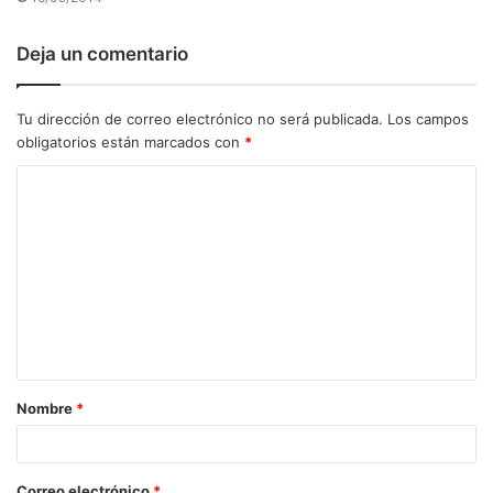
Deja un comentario
Tu dirección de correo electrónico no será publicada.
Los campos
obligatorios están marcados con
*
C
o
m
e
n
t
a
Nombre
*
r
i
o
Correo electrónico
*