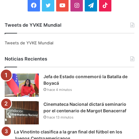
:
F
T
Y
I
T
T
a
w
o
n
e
i
Tweets de YVKE Mundial
c
i
u
s
l
k
e
t
T
t
e
T
Tweets de YVKE Mundial
b
t
u
a
g
o
Noticias Recientes
o
e
b
g
r
k
Jefa de Estado conmemoró la Batalla de
o
r
e
r
a
Boyacá
hace 4 minutos
k
a
m
m
Cinemateca Nacional dictará seminario
por el centenario de Margot Benacerraf
hace 13 minutos
La Vinotinto clasifica a la gran final del fútbol en los
Juegos Centroamericanos