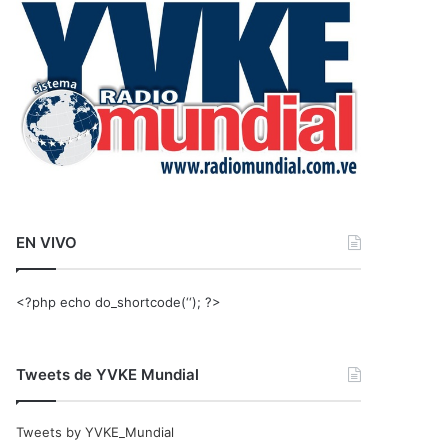
r
:
EN VIVO
<?php echo do_shortcode(‘‘); ?>
Tweets de YVKE Mundial
Tweets by YVKE_Mundial