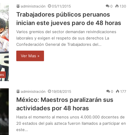
administración
05/11/2015
0
130
Trabajadores públicos peruanos
inician este jueves paro de 48 horas
Varios gremios del sector demandan reivindicaciones
laborales y exigen el respeto de sus derechos La
Confederación General de Trabajadores del…
Ver Mas »
les
administración
19/08/2015
0
177
México: Maestros paralizarán sus
actividades por 48 horas
Hasta el momento al menos unos 4.000.000 docentes de
20 estados del país azteca fueron llamados a participar en
este…