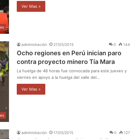
Ver Mas »
les
administración
27/05/2015
0
144
Ocho regiones en Perú inician paro
contra proyecto minero Tía Mara
La huelga de 48 horas fue convocada para este jueves y
viernes en apoyo a la huelga del valle del…
Ver Mas »
les
administración
17/05/2015
0
127