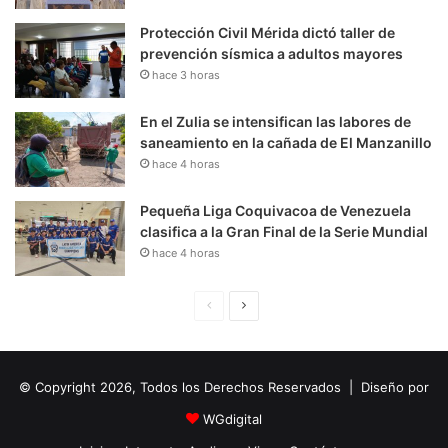
Protección Civil Mérida dictó taller de
prevención sísmica a adultos mayores
hace 3 horas
En el Zulia se intensifican las labores de
saneamiento en la cañada de El Manzanillo
hace 4 horas
Pequeña Liga Coquivacoa de Venezuela
clasifica a la Gran Final de la Serie Mundial
hace 4 horas
P
S
á
i
g
g
© Copyright 2026, Todos los Derechos Reservados | Diseño por
i
u
n
i
WGdigital
a
e