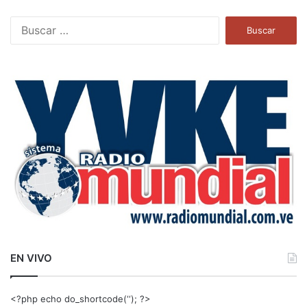
B
u
s
c
a
r
:
EN VIVO
<?php echo do_shortcode(‘‘); ?>