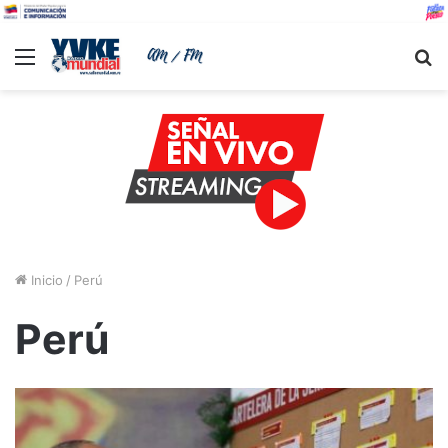
Menu
B
Inicio
/
Perú
Perú