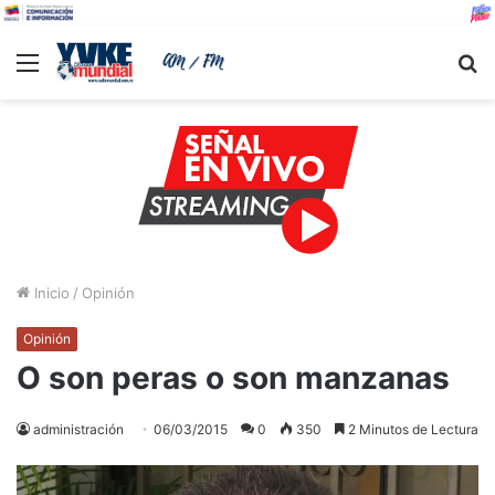
Menu
B
Inicio
/
Opinión
Opinión
O son peras o son manzanas
administración
06/03/2015
0
350
2 Minutos de Lectura