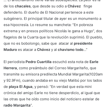
de los
chacales
, que desde su odio a
Chávez
finge
defenderlo. El dueño de El Nacional pertenece a este
subgénero. El principal titular de ayer es un monumento a
esa hipocresía. Lo resume su mancheta: “En pobreza
extrema y en presos políticos Nicolás le gana a Hugo”, dos
flagelos de la Cuarta que la revolución suprimió. El pueblo,
que no es bobolongo, sabe que atacar al
presidente
Maduro
es atacar a
Chávez
y al
chavismo todo
…”
El periodista
Pedro Cuartilla
escuchó esta nota de
Earle
Herrera
, como preámbulo del Correo Margariteño, que
transmite su emisora predilecta Mundial Margarita(1020am
y 92.9Fm), cuando andaba en su viejo Malibú por los lados
de
playa El Agua
, y pensó: “En verdad que esta mini
crónica del amigo Earle no tiene desperdicio, al igual que
las otras que he oído como inicio del noticiero estelar de
radio Margarita
”.