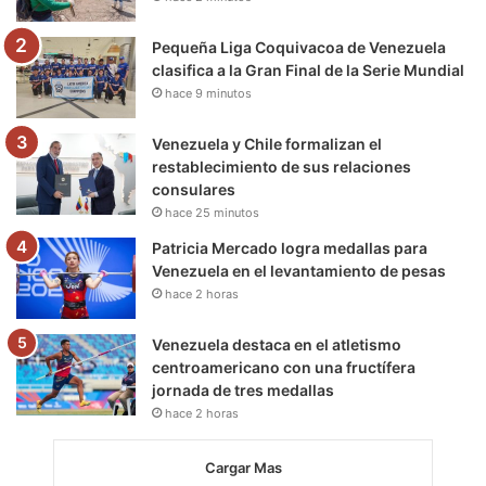
k
a
m
m
Pequeña Liga Coquivacoa de Venezuela
clasifica a la Gran Final de la Serie Mundial
hace 9 minutos
Venezuela y Chile formalizan el
restablecimiento de sus relaciones
consulares
hace 25 minutos
Patricia Mercado logra medallas para
Venezuela en el levantamiento de pesas
hace 2 horas
Venezuela destaca en el atletismo
centroamericano con una fructífera
jornada de tres medallas
hace 2 horas
Cargar Mas