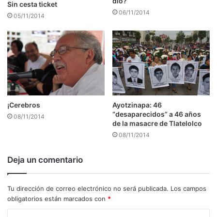
dio?
Sin cesta ticket
06/11/2014
05/11/2014
¡Cerebros
Ayotzinapa: 46
“desaparecidos” a 46 años
08/11/2014
de la masacre de Tlatelolco
08/11/2014
Deja un comentario
Tu dirección de correo electrónico no será publicada.
Los campos
obligatorios están marcados con
*
C