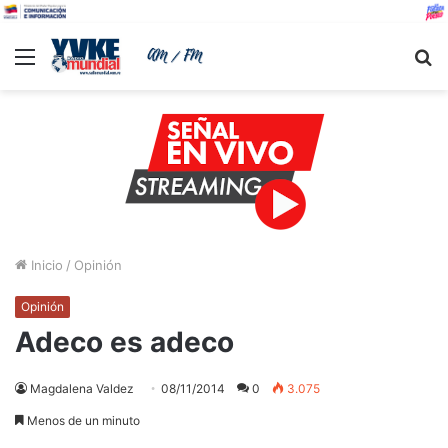
Menu
B
Inicio
/
Opinión
Opinión
Adeco es adeco
Magdalena Valdez
08/11/2014
0
3.075
Menos de un minuto