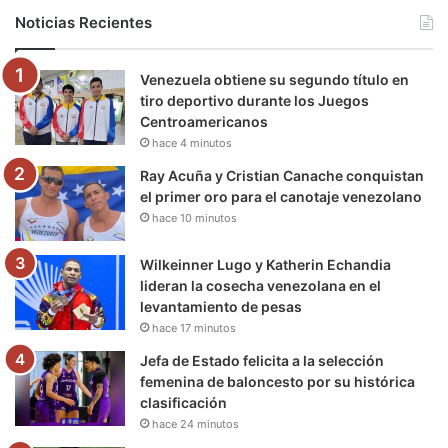
b
t
u
a
g
o
Noticias Recientes
o
e
b
g
r
k
Venezuela obtiene su segundo título en
o
r
e
r
a
tiro deportivo durante los Juegos
Centroamericanos
k
a
m
hace 4 minutos
m
Ray Acuña y Cristian Canache conquistan
el primer oro para el canotaje venezolano
hace 10 minutos
Wilkeinner Lugo y Katherin Echandia
lideran la cosecha venezolana en el
levantamiento de pesas
hace 17 minutos
Jefa de Estado felicita a la selección
femenina de baloncesto por su histórica
clasificación
hace 24 minutos