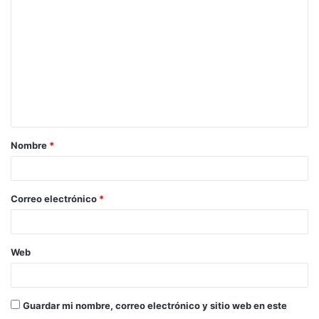
o
m
e
n
t
a
Nombre
*
r
i
o
Correo electrónico
*
*
Web
Guardar mi nombre, correo electrónico y sitio web en este