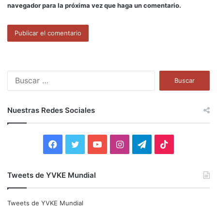
navegador para la próxima vez que haga un comentario.
B
u
s
c
Nuestras Redes Sociales
a
r
:
F
T
Y
I
T
T
a
w
o
n
e
i
Tweets de YVKE Mundial
c
i
u
s
l
k
e
t
T
t
e
T
Tweets de YVKE Mundial