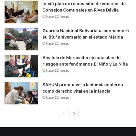
Inició plan de renovación de vocerías de
Consejos Comunales en Rivas Dávila
hace 22 horas
Guardia Nacional Bolivariana conmemoró
su 89.° aniversario en el estado Mérida
hace 22 horas
Alcaldía de Maracaibo ejecuta plan de
riesgos ante fenómenos El Niño y La Niña
hace 22 horas
SAHUM promueve la lactancia materna
como derecho vital en la infancia
hace 22 horas
P
S
á
i
g
g